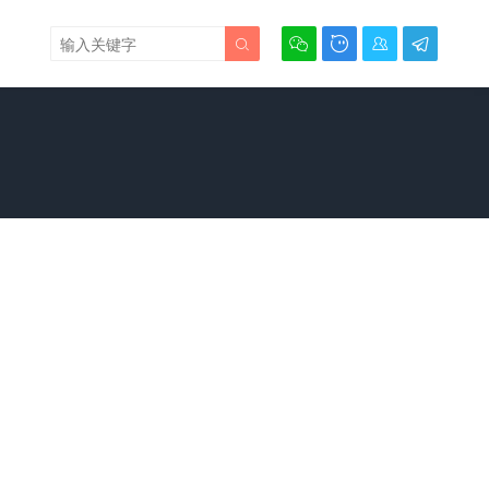




