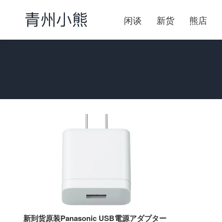
闲谈
新货
熊店
新到货原装Panasonic USB電源アダプター