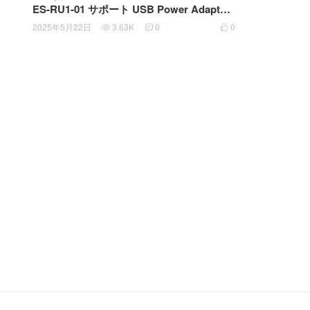
ES-RU1-01 サポート USB Power Adapter
Compatible with ES-RT4AU ES-RT1AU E
2025年5月22日
3.63K
0
0



SST39K7667 松下冲牙器剃须刀 ES-LM51 L
M53 LM55 PLM5F CM30 RM31 RM33防水
充电头