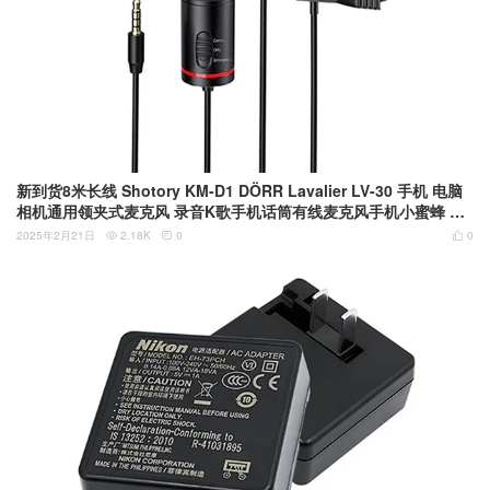
新到货8米长线 Shotory KM-D1 DÖRR Lavalier LV-30 手机 电脑
相机通用领夹式麦克风 录音K歌手机话筒有线麦克风手机小蜜蜂 翻
领麦克风
2025年2月21日
2.18K
0
0


