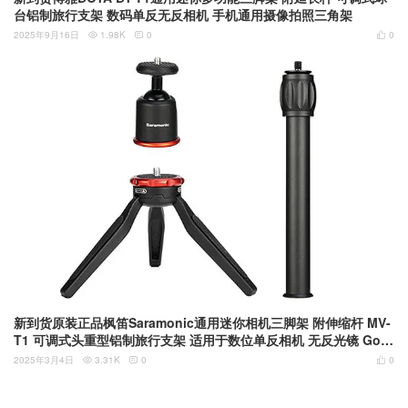
台铝制旅行支架 数码单反无反相机 手机通用摄像拍照三角架
2025年9月16日
1.98K
0
0



新到货原装正品枫笛Saramonic通用迷你相机三脚架 附伸缩杆 MV-
T1 可调式头重型铝制旅行支架 适用于数位单反相机 无反光镜 GoPr
o 智慧型手机 小巧便携
2025年3月4日
3.31K
0
0


