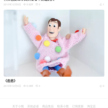
2010年12月9日
5.62K
0
1



《忽悠》
2010年12月4日
5.08K
0
0



关于小熊
买前必读
商品售后
联系小熊
订阅更新
淘宝店