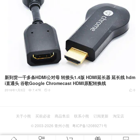
新到货一千多条HDMI公对母 转接头1.4版 HDMI延长器 延长线 hdm
i直通头 谷歌Google Chromecast HDMI原配转换线
2016年1月3日
7.47K
0
0



关于小熊
买前必读
商品售后
联系小熊
订阅更新
淘宝店
© 2003-2026
青州小熊
粤ICP备12089271号