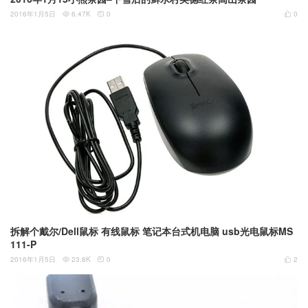
2016年1月5日
6.47K
0
0



拆解个戴尔/Dell鼠标 有线鼠标 笔记本台式机电脑 usb光电鼠标MS
111-P
2016年1月5日
23.8K
0
2


