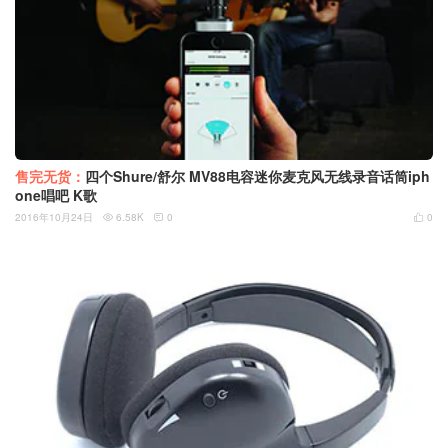
售完无货：
四个Shure/舒尔 MV88电容迷你麦克风无线录音话筒iph
one唱吧 K歌
2016年10月24日
6.58K
0
0


