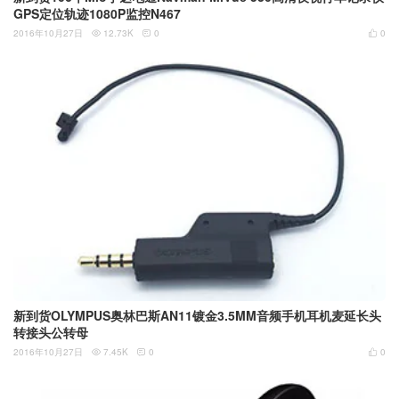
GPS定位轨迹1080P监控N467
2016年10月27日
12.73K
0
0



新到货OLYMPUS奥林巴斯AN11镀金3.5MM音频手机耳机麦延长头
转接头公转母
2016年10月27日
7.45K
0
0


