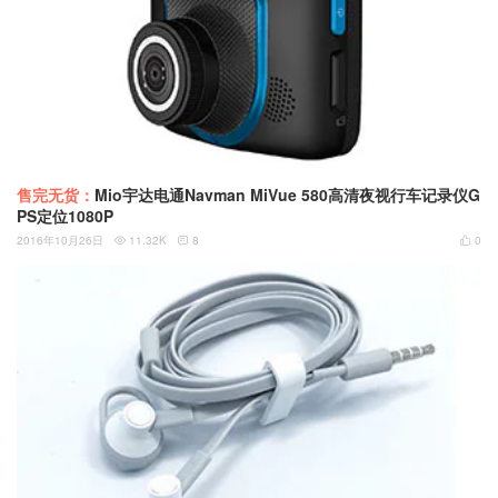
售完无货：
Mio宇达电通Navman MiVue 580高清夜视行车记录仪G
PS定位1080P
2016年10月26日
11.32K
8
0


