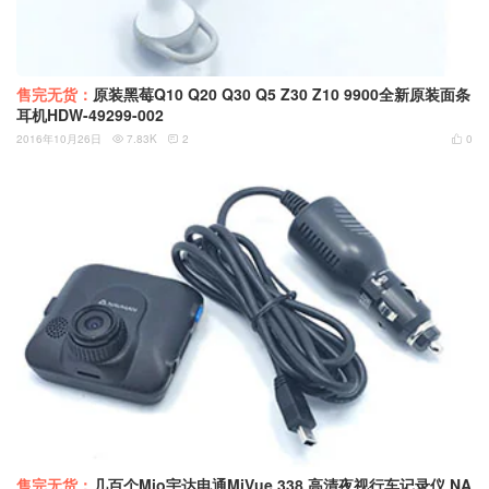
售完无货：
原装黑莓Q10 Q20 Q30 Q5 Z30 Z10 9900全新原装面条
耳机HDW-49299-002
2016年10月26日
7.83K
2
0



售完无货：
几百个Mio宇达电通MiVue 338 高清夜视行车记录仪 NA