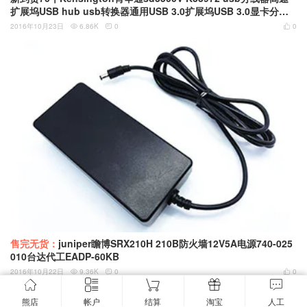
扩展坞USB hub usb转换器通用USB 3.0扩展坞USB 3.0显卡分屏
器千M网卡台式机扩展
2016年10月23日
6.86K
0
0



售完无货：
juniper瞻博SRX210H 210B防火墙12V5A电源740-025
010台达代工EADP-60KB
2016年10月22日
9.36K
0
0



熊店
帐户
结算
淘宝
人工