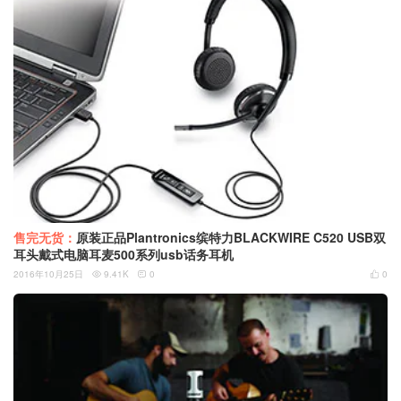
售完无货：
原装正品Plantronics缤特力BLACKWIRE C520 USB双
耳头戴式电脑耳麦500系列usb话务耳机
2016年10月25日
9.41K
0
0


