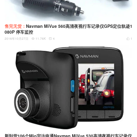
售完无货：
Navman MiVue 560高清夜视行车记录仪GPS定位轨迹1
080P 停车监控
2016年10月27日
11.76K
4
1



新到货106个Mio宇达电通Navman MiVue 530高清夜视行车记录仪