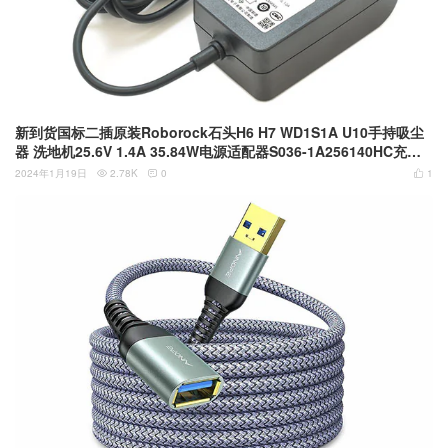
新到货国标二插原装Roborock石头H6 H7 WD1S1A U10手持吸尘
器 洗地机25.6V 1.4A 35.84W电源适配器S036-1A256140HC充电
器
2024年1月19日
2.78K
0
1


