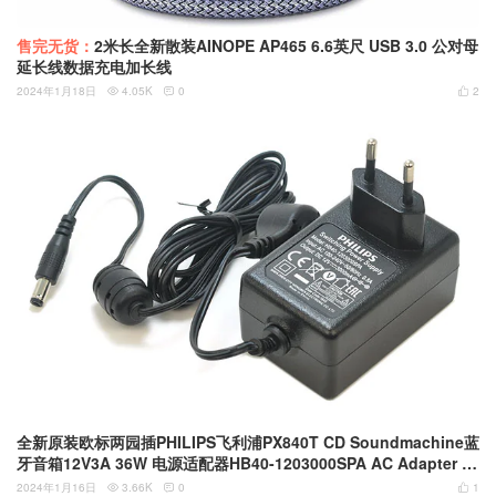
售完无货：
2米长全新散装AINOPE AP465 6.6英尺 USB 3.0 公对母
延长线数据充电加长线
2024年1月18日
4.05K
0
2



全新原装欧标两园插PHILIPS飞利浦PX840T CD Soundmachine蓝
牙音箱12V3A 36W 电源适配器HB40-1203000SPA AC Adapter P
ower Cord Supply Charger Cable Wire Speaker Boombox
2024年1月16日
3.66K
0
1


