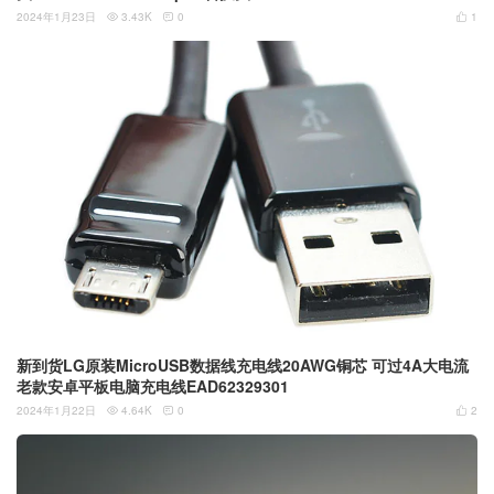
2024年1月23日
3.43K
0
1



新到货LG原装MicroUSB数据线充电线20AWG铜芯 可过4A大电流
老款安卓平板电脑充电线EAD62329301
2024年1月22日
4.64K
0
2


