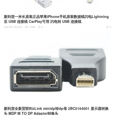
新到货一米长原装正品苹果iPhone手机原装数据线闪电Lightning
至 USB 连接线 CarPlay可用 闪电转 USB 连接线
2024年1月24日
7.08K
0
3



新到货全新贸联BizLink minidp转dp母 2BC0164001 显示器转换
头 MDP M TO DP Adapter转换头