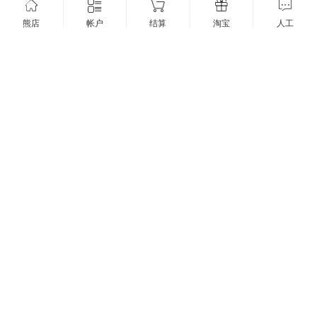
熊店
帐户
结算
淘宝
人工
新到货4米线 BOYA博雅USB电脑接口麦克风 BY-LM40 全向型领夹
麦克风笔记本台式电脑领夹话筒
2024年1月8日
3.72K
0
1


