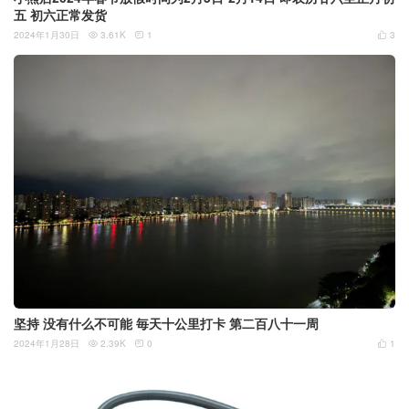
五 初六正常发货
2024年1月30日
3.61K
1
3



坚持 没有什么不可能 毎天十公里打卡 第二百八十一周
2024年1月28日
2.39K
0
1


