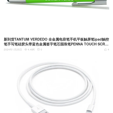
新到货TANTUM VERDEDO 全金属电容笔手机平板触屏笔ipad触控
笔手写笔硅胶头带蓝色金属签字笔芯园珠笔PENNA TOUCH SCRE
EN
2024年1月25日
4.48K
0
4


