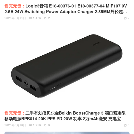
售完无货：
Logic3音箱 E18-00376-01 E18-00377-04 MIP107 9V
2.5A 24W Switching Power Adaptor Charger 2.35MM外径超小
园细口电源充电器
2025年6月11日
1.47K
2
2



售完无货：
二手有划痕贝尔金Belkin BoostCharge 3 端口紧凑型
移动电源BPB014 20K PPS PD 20W 功率 2万mAh毫安 充电宝
2025年6月10日
1.95K
0
0


