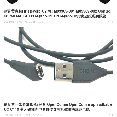
新到货惠普HP Reverb G2 VR M09969-001 M09969-002 Controll
er Pair NA LA TPC-Q077-C1 TPC-Q077-C2指虎虚拟现实眼镜遥
控器 左右一对 全新盒装
2025年6月17日
2.35K
0
1



新到货一米长SHOKZ韶音 OpenComm OpenComm oplaadkabe
UC C110 蓝牙磁性充电器骨传导耳机磁吸快速充电线
2025年6月16日
1.7K
0
4


