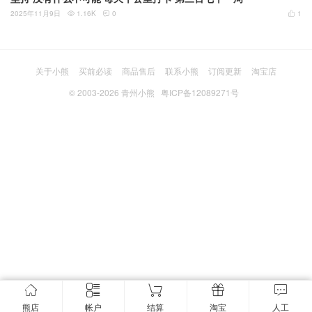
2025年11月9日
1.16K
0
1



关于小熊
买前必读
商品售后
联系小熊
订阅更新
淘宝店
© 2003-2026
青州小熊
粤ICP备12089271号
熊店
帐户
结算
淘宝
人工