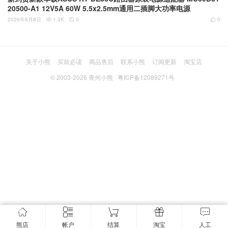
20500-A1 12V5A 60W 5.5x2.5mm通用二插脚大功率电源
2026年5月8日
1.3K
0
0



关于小熊
买前必读
商品售后
联系小熊
订阅更新
淘宝店
© 2003-2026
青州小熊
粤ICP备12089271号
熊店
帐户
结算
淘宝
人工