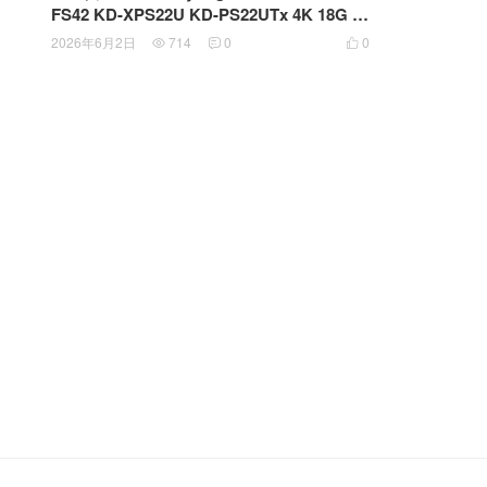
FS42 KD-XPS22U KD-PS22UTx 4K 18G H
DMI HDBT 镜像输出演示扩展器和切换器 K
2026年6月2日
714
0
0



D-PS50W48VC 48VDC 1.04A 电源适配器