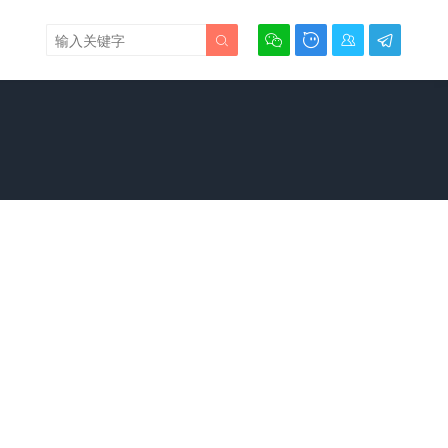




