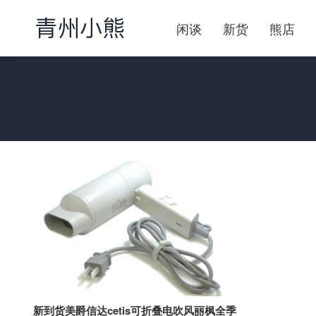
闲谈
新货
熊店
新到货美爵信达cetis可折叠电吹风丽枫全季