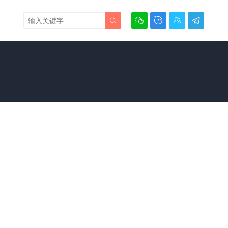




