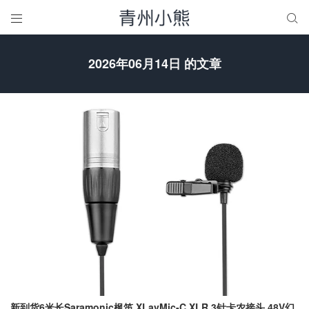


2026年06月14日 的文章
新到货6米长Saramonic枫笛 XLavMic-C XLR 3针卡农接头 48V幻