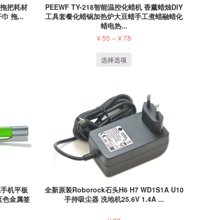
喷雾拖把耗材
PEEWF TY-218智能温控化蜡机 香薰蜡烛DIY
 拖...
工具套餐化蜡锅加热炉大豆蜡手工煮蜡融蜡化
蜡电热...
¥
55
–
¥
78
选择选项
容笔手机平板
全新原装Roborock石头H6 H7 WD1S1A U10
蓝色金属签
手持吸尘器 洗地机25.6V 1.4A ...