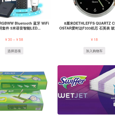
 RGBWW Bluetooth 蓝牙 WiFi
8厘米DETHLEFFS QUARTZ C
套件 5米语音智能LED...
OSTAR爱时达F333机芯 石英表 玻璃
¥
30
–
¥
58
¥
18
选择选项
加入购物车