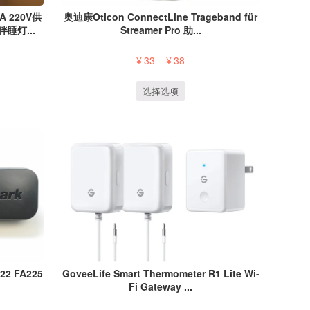
A 220V供
奥迪康Oticon ConnectLine Trageband für
睡灯...
Streamer Pro 助...
¥
33
–
¥
38
选择选项
22 FA225
GoveeLife Smart Thermometer R1 Lite Wi-
Fi Gateway ...