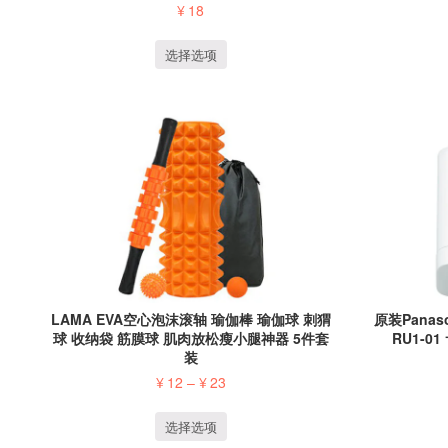
¥
18
选择选项
LAMA EVA空心泡沫滚轴 瑜伽棒 瑜伽球 刺猬
原装Panas
球 收纳袋 筋膜球 肌肉放松瘦小腿神器 5件套
RU1-01
装
¥
12
–
¥
23
选择选项