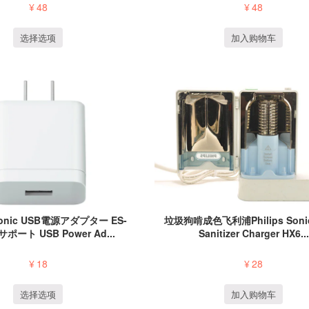
¥
48
¥
48
加入购物车
选择选项
onic USB電源アダプター ES-
垃圾狗啃成色飞利浦Philips Sonic
 サポート USB Power Ad...
Sanitizer Charger HX6...
¥
18
¥
28
选择选项
加入购物车