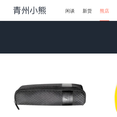
闲谈
新货
熊店