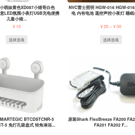
小萌妹黄色XD087小猪哥白色
NVC雷士照明 HGW‑016 HGW‑016
W 创意LED氛围小夜灯USB充电便携
电 内有电池 遥控声控小夜灯 睡眠伴
儿童小猪...
¥
15
¥
25
–
¥
30
选择选项
选择选项
原装Shark FlexBreeze FA200 FA2
ARTEGIC BTCDSTCNR-5
FA201 FA202 F...
CT-5 免打孔吸盘式 转角淋浴...