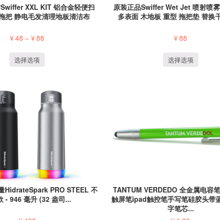
iffer XXL KIT 铝合金轻便扫
原装正品Swiffer Wet Jet 喷射
拖把 静电毛发清理地板清洁布
多表面 木地板 重型 拖把垫 替换干巾
¥
48
–
¥
88
¥
88
选择选项
选择选项
drateSpark PRO STEEL 不
TANTUM VERDEDO 全金属电
- 946 毫升 (32 盎司...
触屏笔ipad触控笔手写笔硅胶头带
字笔芯...