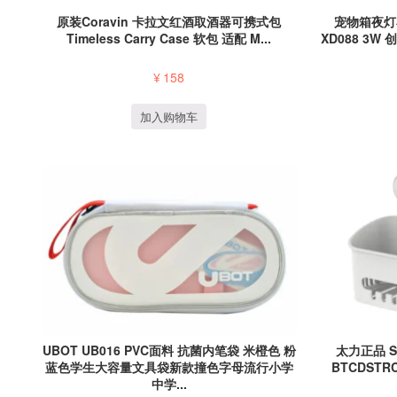
原装Coravin 卡拉文红酒取酒器可携式包
宠物箱夜灯
Timeless Carry Case 软包 适配 M...
XD088 3
¥
158
加入购物车
UBOT UB016 PVC面料 抗菌内笔袋 米橙色 粉
太力正品 SM
蓝色学生大容量文具袋新款撞色字母流行小学
BTCDSTR
中学...