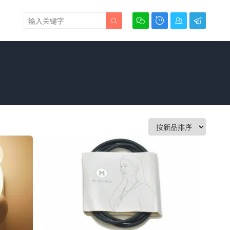




