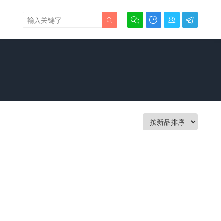




