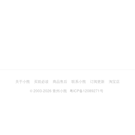
关于小熊
买前必读
商品售后
联系小熊
订阅更新
淘宝店
© 2003-2026
青州小熊
粤ICP备12089271号