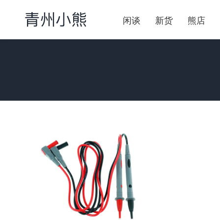
闲谈
新货
熊店