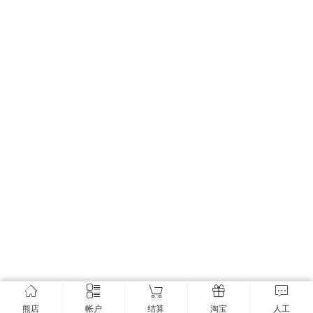
熊店
帐户
结算
淘宝
人工