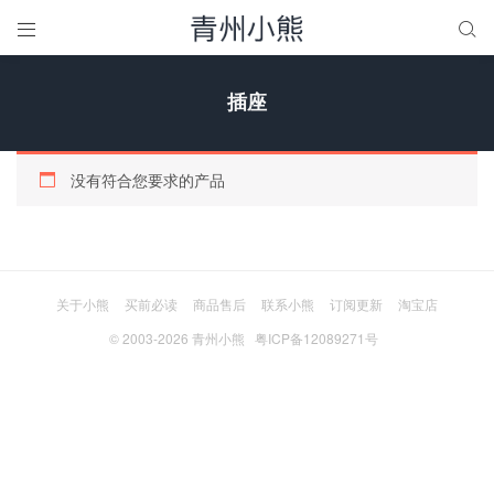


插座
没有符合您要求的产品
关于小熊
买前必读
商品售后
联系小熊
订阅更新
淘宝店
© 2003-2026
青州小熊
粤ICP备12089271号