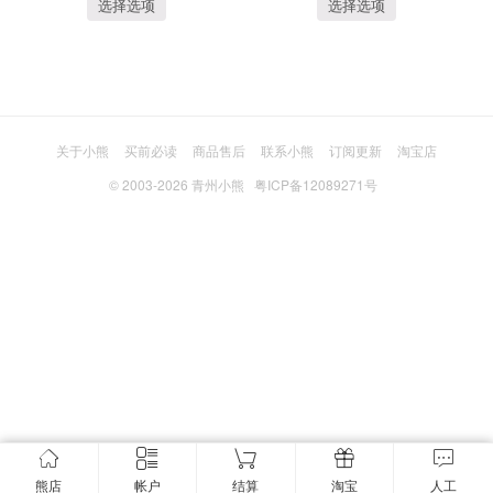
选择选项
选择选项
关于小熊
买前必读
商品售后
联系小熊
订阅更新
淘宝店
© 2003-2026
青州小熊
粤ICP备12089271号
熊店
帐户
结算
淘宝
人工