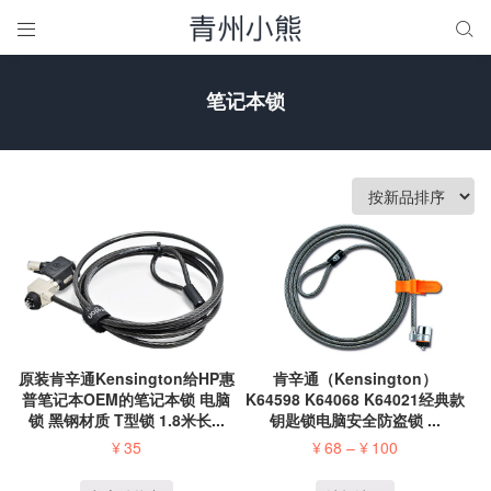


笔记本锁
原装肯辛通Kensington给HP惠
肯辛通（Kensington）
普笔记本OEM的笔记本锁 电脑
K64598 K64068 K64021经典款
锁 黑钢材质 T型锁 1.8米长...
钥匙锁电脑安全防盗锁 ...
¥
35
¥
68
–
¥
100