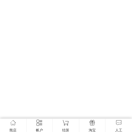
熊店
帐户
结算
淘宝
人工