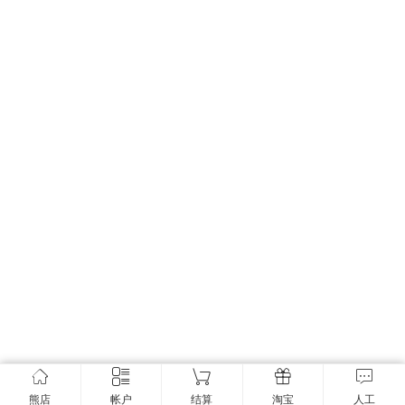
熊店
帐户
结算
淘宝
人工