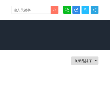




