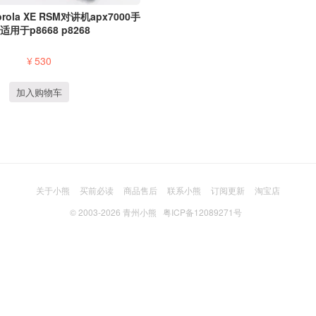
ola XE RSM对讲机apx7000手
 适用于p8668 p8268
¥
530
加入购物车
关于小熊
买前必读
商品售后
联系小熊
订阅更新
淘宝店
© 2003-2026
青州小熊
粤ICP备12089271号