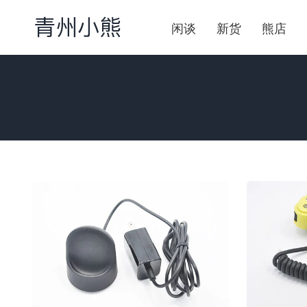
闲谈
新货
熊店