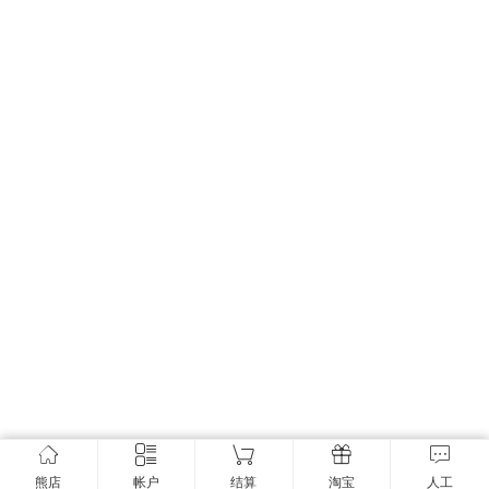
熊店
帐户
结算
淘宝
人工