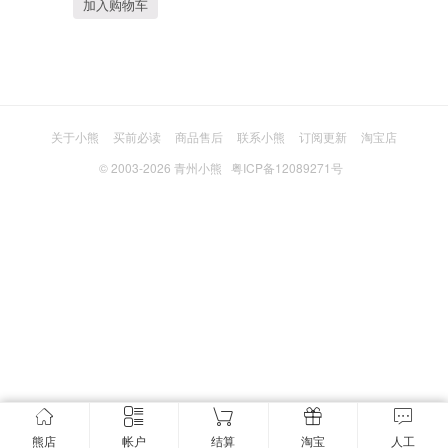
加入购物车
关于小熊
买前必读
商品售后
联系小熊
订阅更新
淘宝店
© 2003-2026
青州小熊
粤ICP备12089271号
熊店
帐户
结算
淘宝
人工