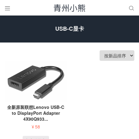


USB-C显卡
全新原装联想Lenovo USB-C
to DisplayPort Adapter
4X90Q933...
¥
58