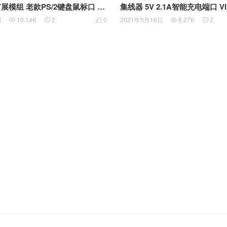
S/2键盘鼠标口 C
集线器 5V 2.1A智能充电端口 VIA
-SL 833940-003 8014
芯片组 AK-68ANHUB-B14A
日
10.14K
2
0
2021年5月16日
6.27K
2




