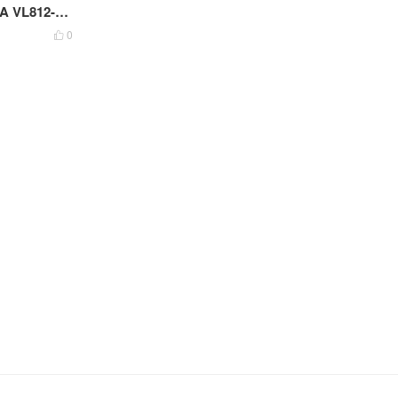
 VL812-Q7
0
