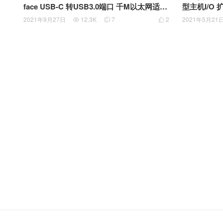
face USB-C 转USB3.0端口 千M以太网适配
型主机I/O 扩展模组 老款P
器 USB-C TO USB 3.0 Ethernet Cable Ada
OM口 硬盘盒TPC-l017
2021年9月27日
12.3K
7
2
2021年5月21



pters JWL-00006 1860
33-003