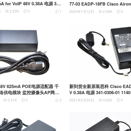
mA for VoIP 48V 0.38A 电源 341
77-03 EADP-18FB Cisco Ai
1140 1240 1300 POE电源供电模块
点电源适配器 泰国产
日
2.23K
0
1
2024年1月12日
2.58K
0





48V 625mA POE电源适配器 千
新到货全新原装思科 Cisco EADP-18MB 48
M网络供电模块 监控摄像头AP网桥
V 0.38A 电源 341-0306-01 1140 1240 1300
器GRT-4800625A
POE电源供电模块
5.41K
0
2
2021年5月24日
4.62K
0




