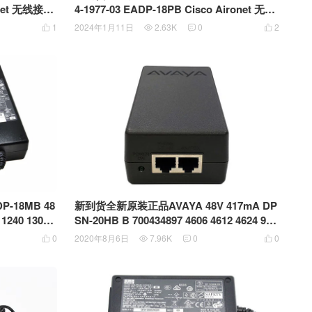
ronet 无线接入
4-1977-03 EADP-18PB Cisco Aironet 无线
接入点电源适配器 泰国产
1
2024年1月11日
2.63K
0
2




新到货全新原装正品AVAYA 48V 417mA DP
SN-20HB B 700434897 4606 4612 4624 961
0 9620L 9620 9620C 9630 IP电话机电源
0
2020年8月6日
7.96K
0
0



