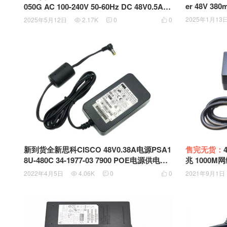
er 48V 380
050G AC 100-240V 50-60Hz DC 48V0.5A 2
-0306-01 
4W Carrier POE Adapter 1000M 千M POE
2025年1月13
2025年5月12日
2.17K
0
0



网络供电模块电源
新到货全新思科CISCO 48V0.38A电源PSA1
售完无货：
8U-480C 34-1977-03 7900 POE电源供电模
兆 1000
块
POE电源适配
2022年4月5日
4.06K
0
0
2021年9月1日


