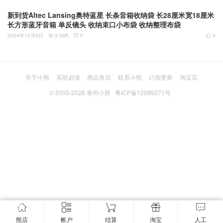
新到货Altec Lansing奥特蓝星 长条音箱收纳袋 长28厘米宽18厘米
长方形蓝牙音箱 单反镜头 收纳束口小布袋 收纳整理布袋
2024年12月9日
3.06K
0
0



关于小熊
买前必读
商品售后
联系小熊
订阅更新
淘宝店
© 2003-2026
青州小熊
粤ICP备12089271号
熊店
帐户
结算
淘宝
人工