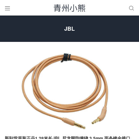


JBL
新到货原装正品1.28米长JBL 尼龙网防缠绕 3.5mm 面条镀金接口