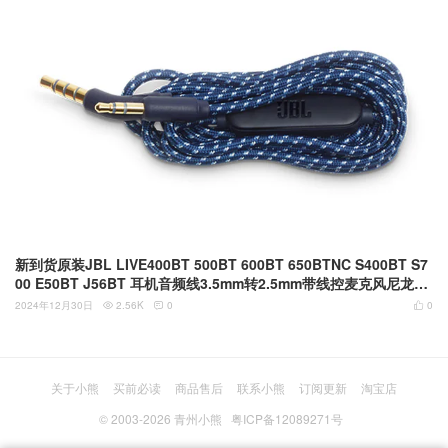
新到货原装JBL LIVE400BT 500BT 600BT 650BTNC S400BT S7
00 E50BT J56BT 耳机音频线3.5mm转2.5mm带线控麦克风尼龙网
耳机线
2024年12月30日
2.56K
0
0



关于小熊
买前必读
商品售后
联系小熊
订阅更新
淘宝店
© 2003-2026
青州小熊
粤ICP备12089271号