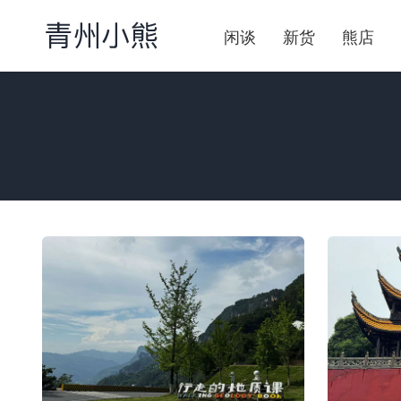
闲谈
新货
熊店