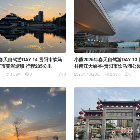
春天自驾游DAY 14 贵阳市饮马
小熊2025年春天自驾游DAY 13
节市黄泥塘镇 行程285公里
县南江大峡谷-贵阳市饮马湖公园 行程73
里
日
1.69K
0
0
2025年4月20日
2.33K
0




