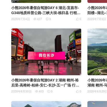
小熊2026年暑假自驾游DAY 6 湖北-宜昌市-
小熊2026年
G348地质科普公路-三峡大坝-秭归县 行程7
阳楼--湖北-
5.5公里
公里
2026年7月4日
437
3
0
2026年7月3日



小熊2026年暑假自驾游DAY 2 湖南 郴州-裕
小熊2026年
后里-高椅岭-柏林-安仁-长沙-五一广场 行程3
湖南 郴州-
45.6公里
376.4公里
2026年6月30日
403
0
0
2026年6月29


