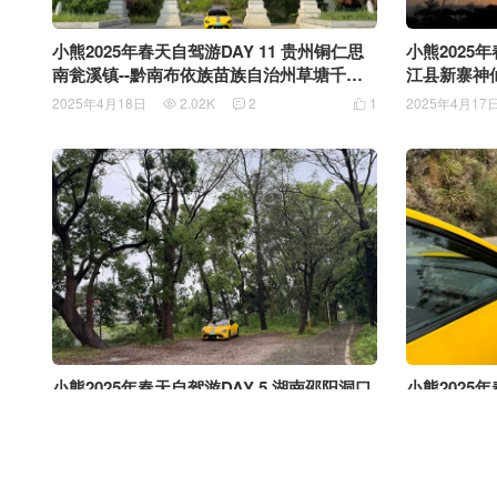
小熊2025年春天自驾游DAY 11 贵州铜仁思
小熊2025年
南瓮溪镇--黔南布依族苗族自治州草塘千年
江县新寨神仙
古邑 行程118公里
程93公里
2025年4月18日
2.02K
2
1
2025年4月17



小熊2025年春天自驾游DAY 5 湖南邵阳洞口
小熊2025年
县---湘西土家族苗族自治州 凤凰县 沱江镇
城--邵阳洞口
凤凰古城 行程256公里
2025年4月12日
2.2K
0
0
2025年4月11


