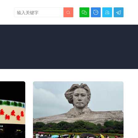




