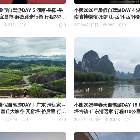
暑假自驾游DAY 5 湖南-岳阳-岳
小熊2026年暑假自驾游DAY 4 
-宜昌市-解放路步行街 行程287.2
南省博物馆-汨罗江-岳阳-岳阳楼
312
0
0
2026年7月2日
283
0





暑假自驾游DAY 1 广东 清远家 --
小熊2025年春天自驾游DAY 18 广西阳朔兴
马皇丘大峡谷-瓦窑坪-裕后里 行程
坪古镇-广东清远家 行程
日
646
4
0
2025年4月25日
2.32K
0




