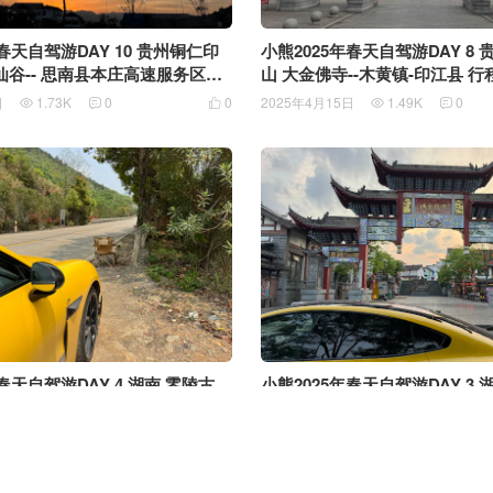
小熊2025年春天自驾游DAY 8 
春天自驾游DAY 10 贵州铜仁印
山 大金佛寺--木黄镇-印江县 行
谷-- 思南县本庄高速服务区行
2025年4月15日
1.49K
0
日
1.73K
0
0





春天自驾游DAY 4 湖南 零陵古
小熊2025年春天自驾游DAY 3 
县 行程198公里
国爱情小镇--零陵古城 行程210
日
1.79K
0
0
2025年4月10日
1.64K
0




