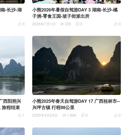
湖南-长沙-湖
小熊2026年暑假自驾游DAY 3 湖南-长沙-橘
子洲-零食王国-坡子街派出所
0
2026年7月1日
325
0
0




小熊2025年春天自驾游DAY 17 广西桂林市--
410公里 旅程结束
兴坪古镇 行程98公里
1
2025年4月24日
1.86K
0
2



