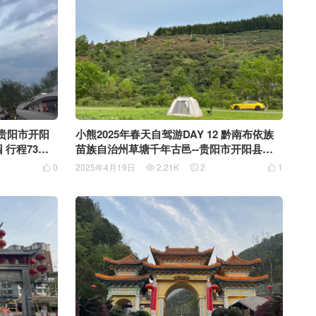
 贵阳市开阳
小熊2025年春天自驾游DAY 12 黔南布依族
公
苗族自治州草塘千年古邑--贵阳市开阳县南
江大峡谷 行程105公里
0
2025年4月19日
2.21K
2
1



