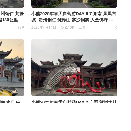
贵州铜仁 梵静
小熊2025年春天自驾游DAY 6-7 湖南 凤凰古
程130公里
城--贵州铜仁 梵静山 寨沙侗寨 大金佛寺 行
程135公里
0
2025年4月14日
2.18K
0
0




小熊2025年春天自驾游DAY 2 广西 贺州大桂
湖南 水口 中
山国家森林公园--湖南 水口 中国爱情小镇 行
公里
程158公里
2025年4月9日
1.71K
0
1
0



