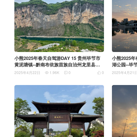
小熊2025年春天自驾游DAY 15 贵州毕节市
小熊2025年
黄泥塘镇--黔南布依族苗族自治州龙里县龙
湖公园--毕
里大草原 行程265公里
2025年4月22日
1.96K
0
0
2025年4月21


