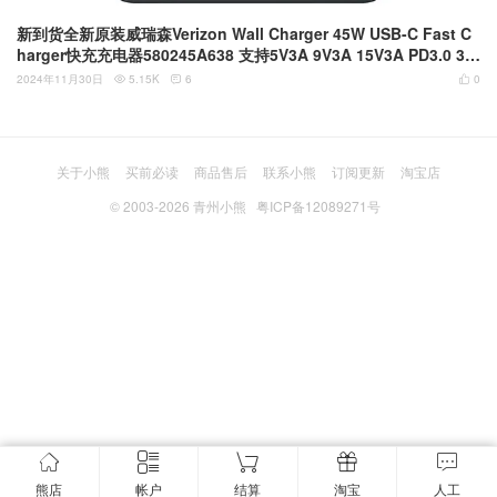
新到货全新原装威瑞森Verizon Wall Charger 45W USB-C Fast C
harger快充充电器580245A638 支持5V3A 9V3A 15V3A PD3.0 3.3
V–16V3A PPS QC4充电协议 USB-IF认证 白色指示灯 折叠二插脚
2024年11月30日
5.15K
6
0



充电头
关于小熊
买前必读
商品售后
联系小熊
订阅更新
淘宝店
© 2003-2026
青州小熊
粤ICP备12089271号
熊店
帐户
结算
淘宝
人工