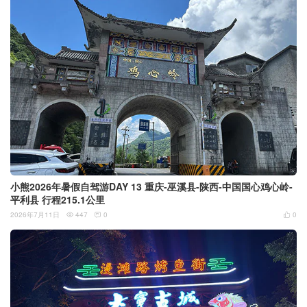
小熊2026年暑假自驾游DAY 13 重庆-巫溪县-陕西-中国国心鸡心岭-
平利县 行程215.1公里
2026年7月11日
447
0
0


