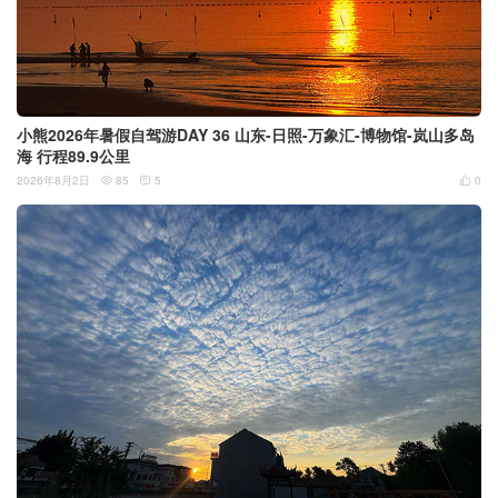
小熊2026年暑假自驾游DAY 36 山东-日照-万象汇-博物馆-岚山多岛
海 行程89.9公里
2026年8月2日
85
5
0


