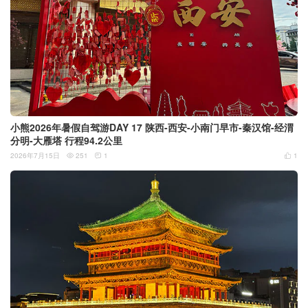
小熊2026年暑假自驾游DAY 17 陕西-西安-小南门早市-秦汉馆-经渭
分明-大雁塔 行程94.2公里
2026年7月15日
251
1
1


