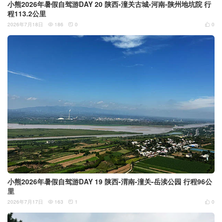
小熊2026年暑假自驾游DAY 20 陕西-潼关古城-河南-陕州地坑院 行
程113.2公里
2026年7月18日
186
0
0



小熊2026年暑假自驾游DAY 19 陕西-渭南-潼关-岳渎公园 行程96公
里
2026年7月17日
163
1
0


