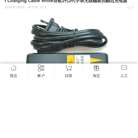
t Charging Cable White谷歌2代3代手表无线磁吸四触点充电器
2026年7月9日
578
0
0



熊店
帐户
结算
淘宝
人工
新到货HuntKey航嘉 HKA02454003-8Q 54V0.28A 15W 网络摄像
头 电话 无线AP 1000M FTTH 反向POE 华为MA5658 H83MRPP0
1千M供电宽带数据适配器
2026年7月9日
451
0
0


