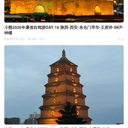
小熊2026年暑假自驾游DAY 16 陕西-西安-东仓门早市-王府井-SKP-
钟楼
2026年7月14日
320
0
0


