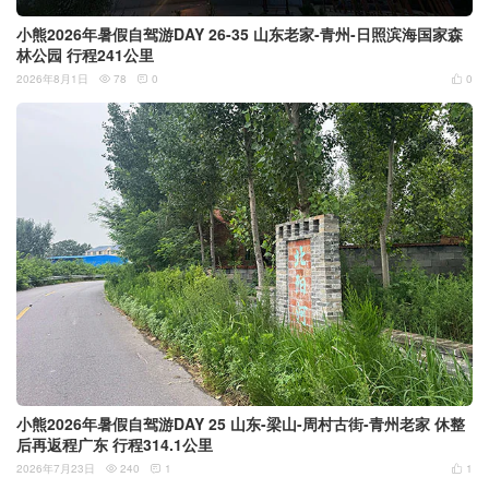
小熊2026年暑假自驾游DAY 26-35 山东老家-青州-日照滨海国家森
林公园 行程241公里
2026年8月1日
78
0
0



小熊2026年暑假自驾游DAY 25 山东-梁山-周村古街-青州老家 休整
后再返程广东 行程314.1公里
2026年7月23日
240
1
1


