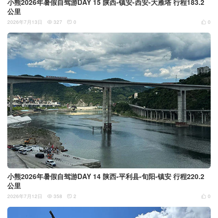
小熊2026年暑假自驾游DAY 15 陕西-镇安-西安-大雁塔 行程183.2
公里
2026年7月13日
327
0
0



小熊2026年暑假自驾游DAY 14 陕西-平利县-旬阳-镇安 行程220.2
公里
2026年7月12日
358
2
0


