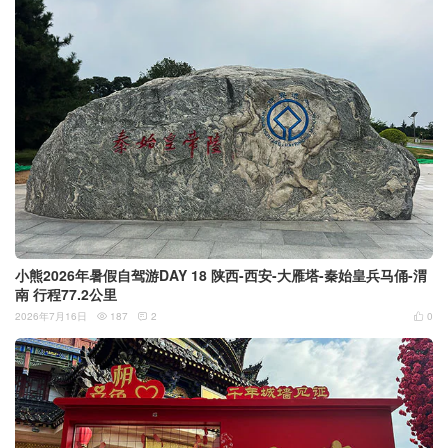
小熊2026年暑假自驾游DAY 18 陕西-西安-大雁塔-秦始皇兵马俑-渭
南 行程77.2公里
2026年7月16日
187
2
0


