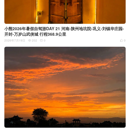
小熊2026年暑假自驾游DAY 21 河南-陕州地坑院-巩义-刘镇华庄园-
开封-万岁山武侠城 行程368.9公里
2026年7月19日
202
0
0


