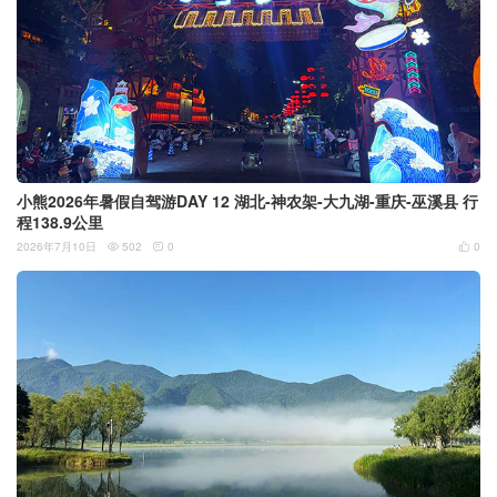
小熊2026年暑假自驾游DAY 12 湖北-神农架-大九湖-重庆-巫溪县 行
程138.9公里
2026年7月10日
502
0
0


