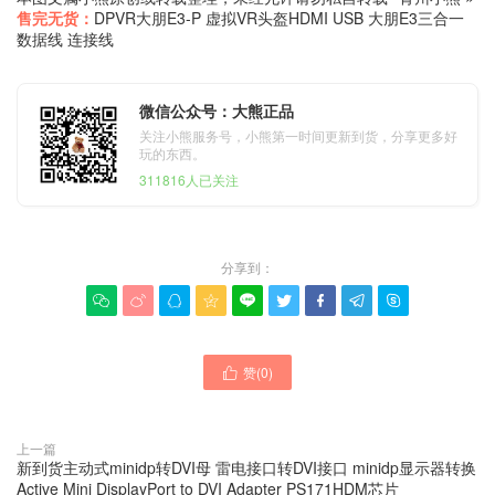
售完无货：
DPVR大朋E3-P 虚拟VR头盔HDMI USB 大朋E3三合一
数据线 连接线
微信公众号：大熊正品
关注小熊服务号，小熊第一时间更新到货，分享更多好
玩的东西。
311816人已关注
分享到：









赞(
0
)

上一篇
新到货主动式minidp转DVI母 雷电接口转DVI接口 minidp显示器转换
Active Mini DisplayPort to DVI Adapter PS171HDM芯片