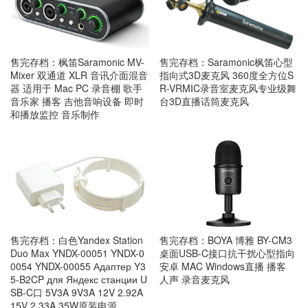
售完存档：枫笛Saramonic MV-
售完存档：Saramonic枫笛心型
Mixer 双通道 XLR 音讯介面混音
指向式3D麦克风 360度全方位S
器 适用于 Mac PC 录音棚 歌手
R-VRMIC录音室麦克风专业级舞
音乐家 播客 吉他音响设备 即时
台3D直播话筒麦克风
和播放监控 音乐制作
售完存档：白色Yandex Station
售完存档：BOYA 博雅 BY-CM3
Duo Max YNDX-00051 YNDX-0
桌面USB-C接口抗干扰心型指向
0054 YNDX-00055 Адаптер Y3
安卓 MAC Windows直播 播客
5-B2CP для Яндекс станции U
人声 录音麦克风
SB-C口 5V3A 9V3A 12V 2.92A
15V 2.33A 35W原装电源