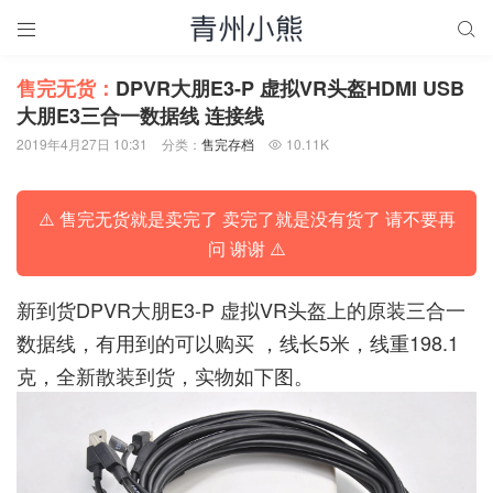


售完无货：
DPVR大朋E3-P 虚拟VR头盔HDMI USB
大朋E3三合一数据线 连接线
2019年4月27日 10:31
分类：
售完存档
10.11K

⚠️ 售完无货就是卖完了 卖完了就是没有货了 请不要再
问 谢谢 ⚠️
新到货DPVR大朋E3-P 虚拟VR头盔上的原装三合一
数据线，有用到的可以购买 ，线长5米，线重198.1
克，全新散装到货，实物如下图。