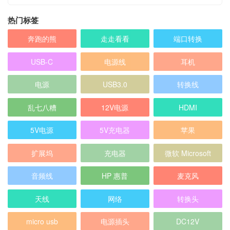
热门标签
奔跑的熊
走走看看
端口转换
USB-C
电源线
耳机
电源
USB3.0
转换线
乱七八糟
12V电源
HDMI
5V电源
5V充电器
苹果
扩展坞
充电器
微软 Microsoft
音频线
HP 惠普
麦克风
天线
网络
转换头
micro usb
电源插头
DC12V