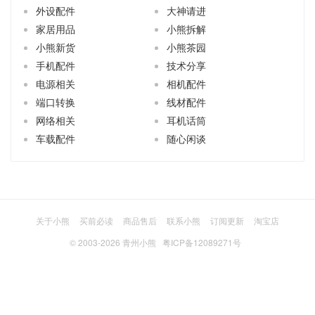
外设配件
大神请进
家居用品
小熊拆解
小熊新货
小熊茶园
手机配件
技术分享
电源相关
相机配件
端口转换
线材配件
网络相关
耳机话筒
车载配件
随心闲谈
关于小熊
买前必读
商品售后
联系小熊
订阅更新
淘宝店
© 2003-2026
青州小熊
粤ICP备12089271号