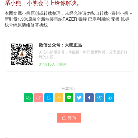
系小熊，小熊会马上给你解决。
本图文属小熊原创或转载整理，未经允许请勿私自转载--
青州小熊
»
新到货1.9米原装全新散装雷蛇RAZER 毒蝰 巴塞利斯蛇 无极 鼠标
线伞绳原装维修替换线
微信公众号：大熊正品
关注小熊服务号，小熊第一时间更新到货，分享更多好
玩的东西。
311816人已关注
分享到：









赞(
0
)
