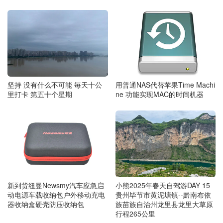
用普通NAS代替苹果Time Machi
坚持 没有什么不可能 毎天十公
ne 功能实现MAC的时间机器
里打卡 第五十个星期
新到货纽曼Newsmy汽车应急启
小熊2025年春天自驾游DAY 15
动电源车载收纳包户外移动充电
贵州毕节市黄泥塘镇--黔南布依
器收纳盒硬壳防压收纳包
族苗族自治州龙里县龙里大草原
行程265公里