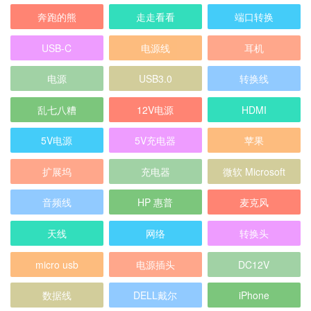
奔跑的熊
走走看看
端口转换
USB-C
电源线
耳机
电源
USB3.0
转换线
乱七八糟
12V电源
HDMI
5V电源
5V充电器
苹果
扩展坞
充电器
微软 Microsoft
音频线
HP 惠普
麦克风
天线
网络
转换头
micro usb
电源插头
DC12V
数据线
DELL戴尔
iPhone