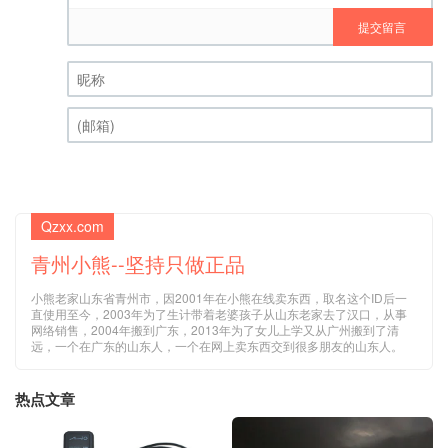
提交留言
昵称 (必填)
(邮箱) (必填)
Qzxx.com
青州小熊--坚持只做正品
小熊老家山东省青州市，因2001年在小熊在线卖东西，取名这个ID后一
直使用至今，2003年为了生计带着老婆孩子从山东老家去了汉口，从事
网络销售，2004年搬到广东，2013年为了女儿上学又从广州搬到了清
远，一个在广东的山东人，一个在网上卖东西交到很多朋友的山东人。
热点文章