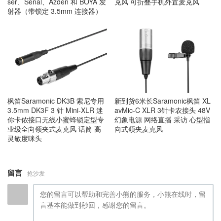
ser、Senal、Azden 和 BOYA 发
克风 可折叠手机外置麦克风
射器（带锁定 3.5mm 连接器）
枫笛Saramonic DK3B 索尼专用
新到货6米长Saramonic枫笛 XL
3.5mm DK3F 3 针 Mini-XLR 迷
avMic-C XLR 3针卡农接头 48V
你卡侬接口无线小蜜蜂锁定型专
幻象电源 网络直播 采访 心型指
业级全向领夹式麦克风 话筒 高
向式领夹麦克风
灵敏度咪头
留言
抢沙发