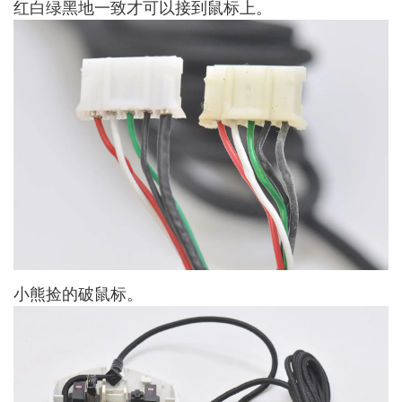
红白绿黑地一致才可以接到鼠标上。
小熊捡的破鼠标。