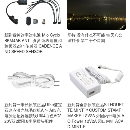
坚持 没有什么不可能 毎天八公
新到货神达宇达电通 Mio Cyclo
里打卡 第二十个星期
BKM4AB ANT+协议 码表速度和
踏频器2合1传感器 CADENCE A
ND SPEED SENSOR
新到货一米长原装正品Ulike蓝宝
新到货全新原装正品SILHOUET
石冰点激光脱毛仪机Air+ Air3充
TE MINT™ CUSTOM STAMP
电源适配器连接线UI04白色AC2
MAKER 12V2A 外园内针电源 A
20V双2圆孔8字尾插头配件
C-Power 12V2A 园口内针 ACA
D-MINT-E