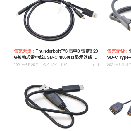
售完无货：
Thunderbolt™3 雷电3 雷雳3 20
售完无货：
G被动式雷电线USB-C 4K60Hz显示器线 双
SB-C Type
头Type-C USB-C TO USB-C USB3.1 Type-
充线 SSD
2021年6月29日
9.18K
0
1
2021年6月18



C (Gen2/10G) PD快充 EMARK芯片100W S
SD硬盘盒高速传输线带USB-A适配器