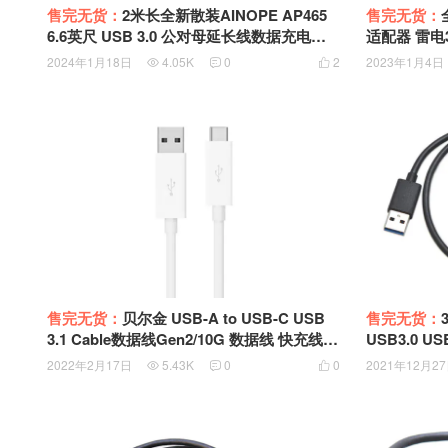
售完无货：
2米长全新散装AINOPE AP465
售完无货：
6.6英尺 USB 3.0 公对母延长线数据充电加
适配器 雷电3
长线
C OTG 转接线
2024年1月18日
4.05K
0
2
2023年1月4日



售完无货：
贝尔金 USB-A to USB-C USB
售完无货：
3.1 Cable数据线Gen2/10G 数据线 快充线 S
USB3.0 USB
SD硬盘盒数据线 HHSM2ZM/B F2CU022DS
数据线 快充
2022年2月17日
5.43K
0
0
2021年12月2



1M-WHT