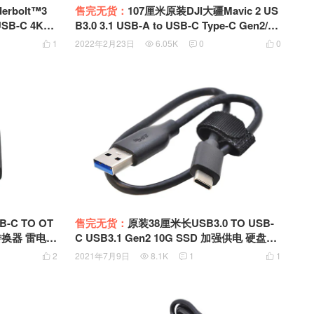
erbolt™3
售完无货：
107厘米原装DJI大疆Mavic 2 US
B3.0 3.1 USB-A to USB-C Type-C Gen2/10
 TO USB-C
G SSD硬盘盒数据线 快充线 面条线
1
2022年2月23日
6.05K
0
0




速传输线带US
售完无货：
原装38厘米长USB3.0 TO USB-
1转换器 雷电3
C USB3.1 Gen2 10G SSD 加强供电 硬盘盒
8
数据线 传输线 带魔术捆绳
2
2021年7月9日
8.1K
1
1



