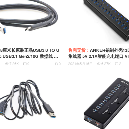
98厘米长原装正品USB3.0 TO U
售完无货：
ANKER铝制外壳13口
-c USB3.1 Gen2/10G 数据线 快
集线器 5V 2.1A智能充电端口 VIA
硬盘盒数据线
芯片组 AK-68ANHUB-B14A
日
7.26K
0
0
2021年5月16日
6.27K
2




