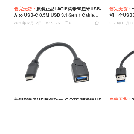
售完无货：
原装正品LACIE莱希50厘米USB-
售完无货：
A to USB-C 0.5M USB 3.1 Gen 1 Cable希
和一个USB
捷飞翼SSD硬盘盒数据线100791014
线
2020年12月12日
6.07K
0
0
2020年10月1



售完无货：
新到货微星MSI原装Type-C OTG 转接线 US
对公 双头
B-C至USB3.0转换器 MacBook Pro USB-C
线
雷电3转普通USB接口K37-3001042-V03
2019年8月25
2019年10月22日
9.69K
0
0


