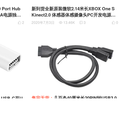
0 Port Hub
新到货全新原装微软2.14米长XBOX One S
Kinect2.0 体感器体感摄像头PC开发电源适
0M55K5MG
配器原配USB3.0线
2
2020年7月3日
13.46K
3
0




售完无货：
几百条40厘米长20PIN转USB3.0
 USB-C至U
转接线 主板19针/20针转双口usb3.0扩展线
SB-C 雷电3
2019年4月15日
7.07K
2
0
0



