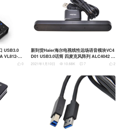
 USB3.0
新到货Haier海尔电视线性远场语音模块VC4
 VL812-Q7
D01 USB3.0话筒 四麦克风阵列 ALC4042 双
AC108芯片
0
2021年1月10日
10.68K
7
2



