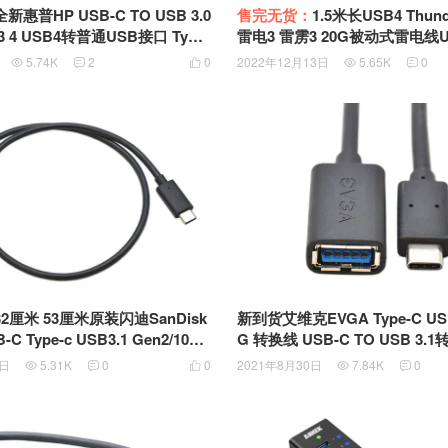
全新惠普HP USB-C TO USB 3.0
售完无货：
1.5米长USB4 Thund
 4 USB4转普通USB接口 Type-
雷电3 雷雳3 20G被动式雷电线USB-C 4K60
 835880-001 833960-001
Hz显示器线 双头Type-C USB-C
5.74K
2
0
2022年12月13日
5.65K
0





USB3.2 Type-C (Gen2/10G) PD3.0快充 EM
ARK芯片100W SSD硬盘盒高
B-A适配器 同轴软线
32厘米 53厘米原装闪迪SanDisk
新到货艾维克EVGA Type-C USB-C TO OT
-C Type-c USB3.1 Gen2/10G
G 转换线 USB-C TO USB 3.
线 SSD硬盘盒数据线
转普通USB接口W000-00-00014
7日
5.31K
0
0
2021年8月30日
7.84K
0




