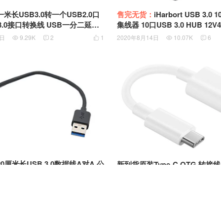
一米长USB3.0转一个USB2.0口
售完无货：
iHarbort USB 3.0 1
3.0接口转换线 USB一分二延长
集线器 10口USB 3.0 HUB 12V4A电源独立
供电HUB VIA VL812芯片组B0
7日
9.29K
2
1
2020年8月14日
10.07K
6





20厘米长USB 3.0数据线A对A 公
新到货原装Type-C OTG 转接线
移动硬盘数据线 笔记本散热器连接
SB3.0转换器 MacBook Pro U
转普通USB接口HL1553
日
8.79K
0
0
2019年6月14日
10.06K
0




