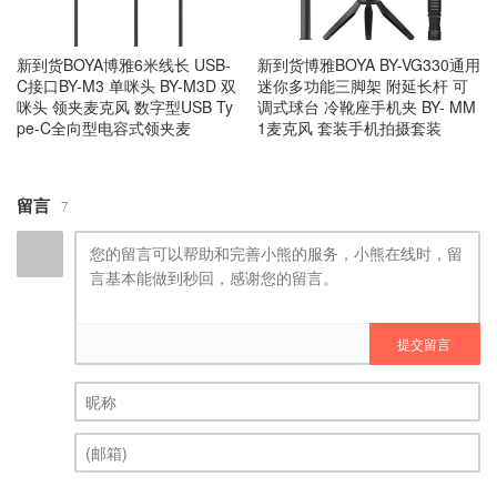
新到货BOYA博雅6米线长 USB-
新到货博雅BOYA BY-VG330通用
C接口BY-M3 单咪头 BY-M3D 双
迷你多功能三脚架 附延长杆 可
咪头 领夹麦克风 数字型USB Ty
调式球台 冷靴座手机夹 BY- MM
pe-C全向型电容式领夹麦
1麦克风 套装手机拍摄套装
留言
7
提交留言
昵称 (必填)
(邮箱) (必填)