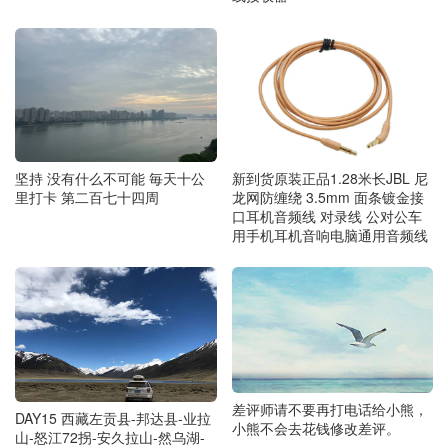
坚持 没有什么不可能 毎天十公
新到货原装正品1.28米长JBL 尼
里打卡 第二百七十四周
龙网防缠绕 3.5mm 面条镀金接
口耳机音频线 对录线 公对公车
用手机耳机音响电脑通用音频线
差评师请不要再打电话给小熊，
DAY15 西藏左贡县-邦达县-业拉
小熊不会去花钱修改差评。
山-怒江72拐-安久拉山-然乌湖-