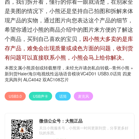
西，我们拆开看，懂行的你看一眼就清楚，在别家全
是美图的情况下，小熊还是坚持自己拍图和拆解来体
现产品的实物，通过图片向您表达这个产品的细节，
希望你通过小熊的商品介绍中的图片来方便的了解这
个商品，买到自己喜欢的宝贝，
因小熊大多卖的是库
存产品，难免会出现质量或成色方面的问题，收到货
有问题可以直接联系小熊，小熊会马上给你解决。
本图文属小熊原创或转载整理，未经允许请勿私自转载--
青州小熊
»
新到货Haier海尔电视线性远场语音模块VC4D01 USB3.0话筒 四麦
克风阵列 ALC4042 双AC108芯片
USB3.0
USB声卡
话筒
麦克风
微信公众号：大熊正品
关注小熊服务号，小熊第一时间更新到货，分享更多好
玩的东西。