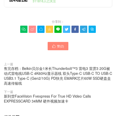
311816人已关注
分享到：









赞(
2
)

上一篇
售完存档：Belkin贝尔金1米长Thunderbolt™3 雷电3 雷雳3 20G被
动式雷电线USB-C 4K60Hz显示器线 双头Type-C USB-C TO USB-C
USB3.1 Type-C (Gen2/10G) PD快充 EMARK芯片60W SSD硬盘盒
高速传输线
下一篇
新到货FaceVsion Fvexpress For True HD Video Calls
EXPRESSCARD 34MM 硬件视频加速卡