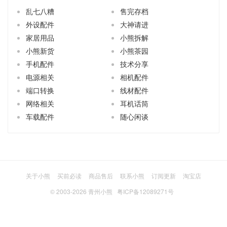
乱七八糟
售完存档
外设配件
大神请进
家居用品
小熊拆解
小熊新货
小熊茶园
手机配件
技术分享
电源相关
相机配件
端口转换
线材配件
网络相关
耳机话筒
车载配件
随心闲谈
关于小熊
买前必读
商品售后
联系小熊
订阅更新
淘宝店
© 2003-2026
青州小熊
粤ICP备12089271号