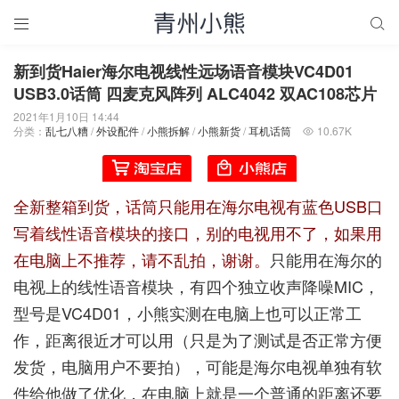


新到货Haier海尔电视线性远场语音模块VC4D01
USB3.0话筒 四麦克风阵列 ALC4042 双AC108芯片
2021年1月10日 14:44
分类：
乱七八糟
/
外设配件
/
小熊拆解
/
小熊新货
/
耳机话筒
10.67K

全新整箱到货，话筒只能用在海尔电视有蓝色USB口
写着线性语音模块的接口，别的电视用不了，如果用
在电脑上不推荐，请不乱拍，谢谢。
只能用在海尔的
电视上的线性语音模块，有四个独立收声降噪MIC，
型号是VC4D01，小熊实测在电脑上也可以正常工
作，距离很近才可以用（只是为了测试是否正常方便
发货，电脑用户不要拍），可能是海尔电视单独有软
件给他做了优化，在电脑上就是一个普通的距离还要