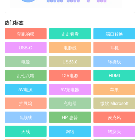
热门标签
奔跑的熊
走走看看
端口转换
USB-C
电源线
耳机
电源
USB3.0
转换线
乱七八糟
12V电源
HDMI
5V电源
5V充电器
苹果
扩展坞
充电器
微软 Microsoft
音频线
HP 惠普
麦克风
天线
网络
转换头