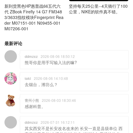
坚持每天25公里--4天骑行了100
新到货黑色HP惠普战66五代六
公里，NIKE的软件真不错。
代 ZBook Firefly 14 G7 FM348
3/3633指纹模块Fingerprint Rea
der M07151-001 N09455-001
M07206-001
最新评论
ddmzxz
2026-08-06 18:50:12
熊哥你是用手写输入法的嘛?
taki
2026-08-06 14:10:48
去烟台，潍坊么？
青州小熊
2026-08-03 18:30:46
感谢科普。
ddmzxz
2026-07-31 16:12:11
其实西安不是长安改名改来的 长安一直是县级单位 西