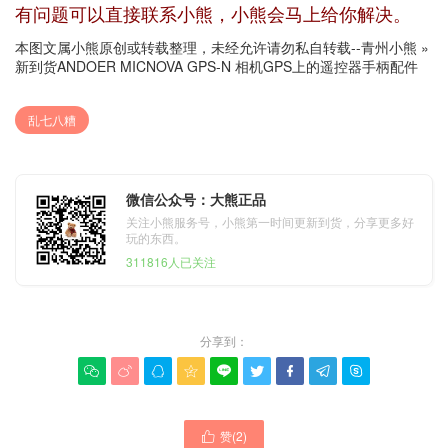
有问题可以直接联系小熊，小熊会马上给你解决。
本图文属小熊原创或转载整理，未经允许请勿私自转载--
青州小熊
»
新到货ANDOER MICNOVA GPS-N 相机GPS上的遥控器手柄配件
乱七八糟
微信公众号：大熊正品
关注小熊服务号，小熊第一时间更新到货，分享更多好
玩的东西。
311816人已关注
分享到：









赞(
2
)
