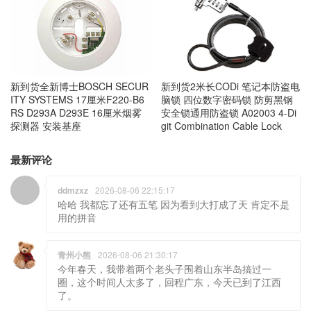
新到货2米长CODi 笔记本防盗电
新到货全新博士BOSCH SECUR
脑锁 四位数字密码锁 防剪黑钢
ITY SYSTEMS 17厘米F220-B6
安全锁通用防盗锁 A02003 4-Di
RS D293A D293E 16厘米烟雾
git Combination Cable Lock
探测器 安装基座
最新评论
ddmzxz
2026-08-06 22:15:17
哈哈 我都忘了还有五笔 因为看到大打成了天 肯定不是
用的拼音
青州小熊
2026-08-06 21:30:17
今年春天，我带着两个老头子围着山东半岛搞过一
圈，这个时间人太多了，回程广东，今天已到了江西
了。