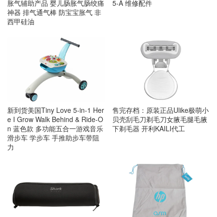
胀气辅助产品 婴儿肠胀气肠绞痛
5-A 维修配件
神器 排气通气棒 防宝宝胀气 非
西甲硅油
新到货美国Tiny Love 5-in-1 Her
售完存档：原装正品Ulike极萌小
e I Grow Walk Behind & Ride-O
贝壳刮毛刀剃毛刀女腋毛腿毛腋
n 蓝色款 多功能五合一游戏音乐
下剃毛器 开利KAILI代工
滑步车 学步车 手推助步车带阻
力