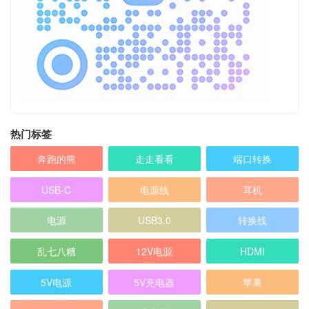
热门标签
奔跑的熊
走走看看
端口转换
USB-C
电源线
耳机
电源
USB3.0
转换线
乱七八糟
12V电源
HDMI
5V电源
5V充电器
苹果