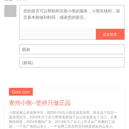
提交留言
昵称 (必填)
(邮箱) (必填)
Qzxx.com
青州小熊--坚持只做正品
小熊老家山东省青州市，因2001年在小熊在线卖东西，取名这个ID后一
直使用至今，2003年为了生计带着老婆孩子从山东老家去了汉口，从事
网络销售，2004年搬到广东，2013年为了女儿上学又从广州搬到了清
远，一个在广东的山东人，一个在网上卖东西交到很多朋友的山东人。