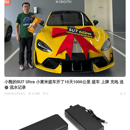
小熊的SU7 Ultra 小黄米提车开了10天1000公里 提车 上牌 充电 送
修 流水记录
2025年3月24日
5.56K
9
5


