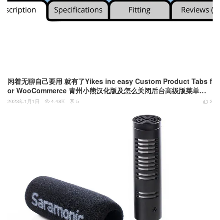
闲着无聊自己要用 就有了Yikes inc easy Custom Product Tabs f
or WooCommerce 青州小熊汉化版及怎么关闭后台高级版菜单和
提示
2023年1月1日
4.48K
5
2


