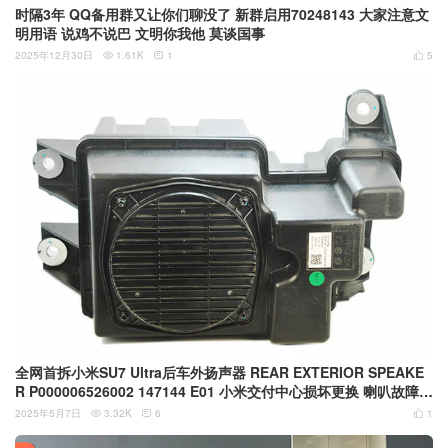
时隔3年 QQ备用群又让你们聊没了 新群启用70248143 大家注意文
明用语 说鸡不说巴 文明你我他 莫谈国事
2025年12月30日
1.61K
1
5



全网首拆小米SU7 Ultra后车外扬声器 REAR EXTERIOR SPEAKE
R P000006526002 147144 E01 小米交付中心损坏更换 喇叭故障自
维修记录
2025年5月7日
3.32K
6
1


