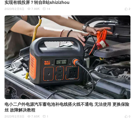
实现有线投屏？转自B站shizizhou
2023年2月5日
7.99K
14
2



电小二户外电源汽车蓄电池补电线搭火线不通电 无法使用 更换保险
丝 故障解决教程
2023年2月3日
7.65K
1
0


