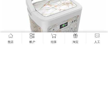
熊店
帐户
结算
淘宝
人工
拆解个Halo 品胜代工户外电源400W大功率220v大容量移动电源PD
100W 户外移动电源
2022年3月7日
13.4K
2
2


