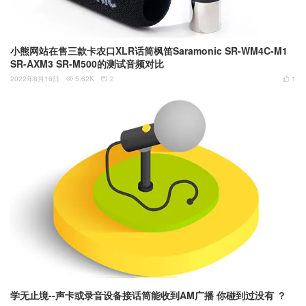
小熊网站在售三款卡农口XLR话筒枫笛Saramonic SR-WM4C-M1
SR-AXM3 SR-M500的测试音频对比
2022年8月16日
5.62K
2
1



学无止境--声卡或录音设备接话筒能收到AM广播 你碰到过没有 ？