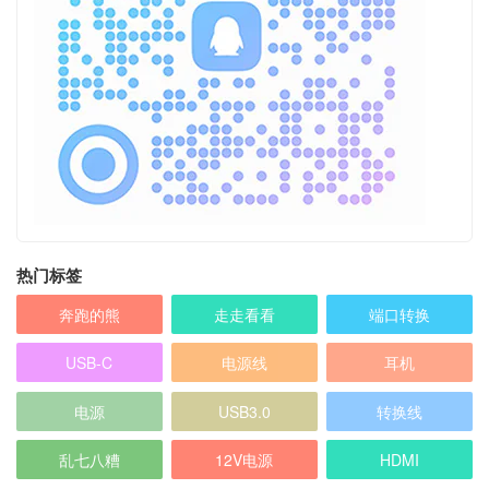
热门标签
奔跑的熊
走走看看
端口转换
USB-C
电源线
耳机
电源
USB3.0
转换线
乱七八糟
12V电源
HDMI