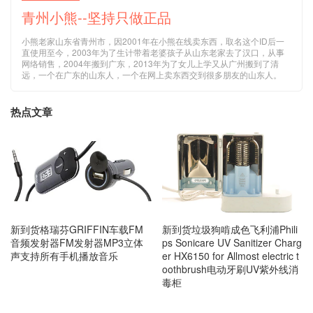
青州小熊--坚持只做正品
小熊老家山东省青州市，因2001年在小熊在线卖东西，取名这个ID后一
直使用至今，2003年为了生计带着老婆孩子从山东老家去了汉口，从事
网络销售，2004年搬到广东，2013年为了女儿上学又从广州搬到了清
远，一个在广东的山东人，一个在网上卖东西交到很多朋友的山东人。
热点文章
新到货格瑞芬GRIFFIN车载FM
新到货垃圾狗啃成色飞利浦Phili
音频发射器FM发射器MP3立体
ps Sonicare UV Sanitizer Charg
声支持所有手机播放音乐
er HX6150 for Allmost electric t
oothbrush电动牙刷UV紫外线消
毒柜