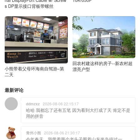
nal DisplayPort Cable w/ Screw
10K-050P
s DP显示接口背板带螺丝
回农村建这样的房子--新农村超
小熊带着父母环海南自驾游–第
漂亮户型
二天
最新评论
ddmzxz
2026-08-06 22:15:17
哈哈 我都忘了还有五笔 因为看到大打成了天 肯定不是
用的拼音
青州小熊
2026-08-06 21:30:17
今年春天，我带着两个老头子围着山东半岛搞过一