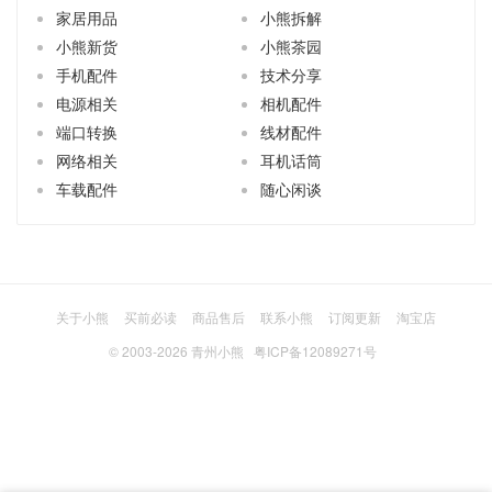
家居用品
小熊拆解
小熊新货
小熊茶园
手机配件
技术分享
电源相关
相机配件
端口转换
线材配件
网络相关
耳机话筒
车载配件
随心闲谈
关于小熊
买前必读
商品售后
联系小熊
订阅更新
淘宝店
© 2003-2026
青州小熊
粤ICP备12089271号