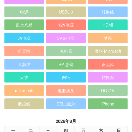
电源
USB3.0
转换线
乱七八糟
12V电源
HDMI
5V电源
5V充电器
苹果
扩展坞
充电器
微软 Microsoft
音频线
HP 惠普
麦克风
天线
网络
转换头
micro usb
电源插头
DC12V
数据线
DELL戴尔
iPhone
2026年8月
一
二
三
四
五
六
日