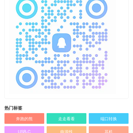
热门标签
奔跑的熊
走走看看
端口转换
USB-C
电源线
耳机