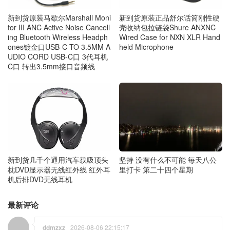
新到货原装马歇尔Marshall Moni
新到货原装正品舒尔话筒刚性硬
tor III ANC Active Noise Cancell
壳收纳包拉链袋Shure ANXNC
ing Bluetooth Wireless Headph
Wired Case for NXN XLR Hand
ones镀金口USB-C TO 3.5MM A
held Microphone
UDIO CORD USB-C口 3代耳机
C口 转出3.5mm接口音频线
新到货几千个通用汽车载吸顶头
坚持 没有什么不可能 毎天八公
枕DVD显示器无线红外线 红外耳
里打卡 第二十四个星期
机后排DVD无线耳机
最新评论
ddmzxz
2026-08-06 22:15:17