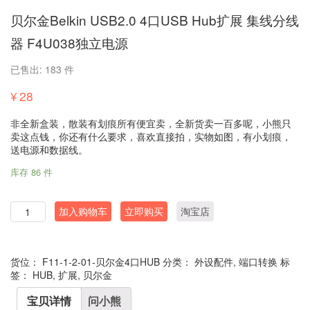
贝尔金Belkin USB2.0 4口USB Hub扩展 集线分线
器 F4U038独立电源
已售出: 183 件
¥
28
非全新盒装，散装有划痕所有便宜卖，全新货卖一百多呢，小熊只
卖这点钱，你还有什么要求，喜欢直接拍，实物如图，有小划痕，
送电源和数据线。
库存 86 件
数
加入购物车
立即购买
淘宝店
量
货位：
F11-1-2-01-贝尔金4口HUB
分类：
外设配件
,
端口转换
标
签：
HUB
,
扩展
,
贝尔金
宝贝详情
问小熊