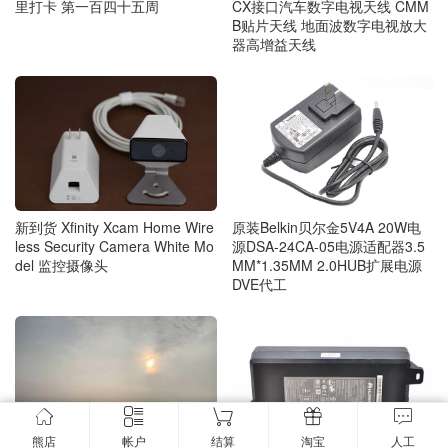
CX接口汽车数字电视天线 CMM
里打卡 第一百四十五周
B贴片天线 地面波数字电视放大
器高增益天线
新到货 Xfinity Xcam Home Wire
原装Belkin贝尔金5V4A 20W电
less Security Camera White Mo
源DSA-24CA-05电源适配器3.5
del 监控摄像头
MM*1.35MM 2.0HUB扩展电源
DVE代工
熊店
帐户
结算
淘宝
人工