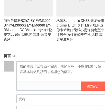
新到货博雅BOYA BY-PVM3000
枫笛Saramonic DK3B 索尼专用
BY-PVM3000S BY-BM6060 BY-
3.5mm DK3F 3 针 Mini-XLR 迷
BM6060L BY-BM6040 专业猎枪
你卡侬接口无线小蜜蜂锁定型专
麦克风 超心型电容 音频 录音麦
业级全向领夹式麦克风 话筒 高
克风
灵敏度咪头
留言
4
提交留言
昵称 (必填)
(邮箱) (必填)