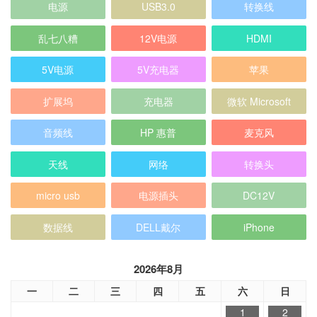
5V电源
5V充电器
苹果
扩展坞
充电器
微软 Microsoft
音频线
HP 惠普
麦克风
天线
网络
转换头
micro usb
电源插头
DC12V
数据线
DELL戴尔
iPhone
2026年8月
一
二
三
四
五
六
日
1
2
3
4
5
6
7
8
9
10
11
12
13
14
15
16