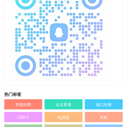
热门标签
奔跑的熊
走走看看
端口转换
USB-C
电源线
耳机
电源
USB3.0
转换线
乱七八糟
12V电源
HDMI