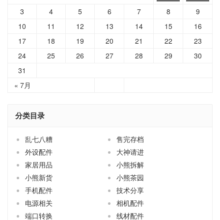
17
18
19
20
21
22
23
24
25
26
27
28
29
30
31
« 7月
分类目录
乱七八糟
售完存档
外设配件
大神请进
家居用品
小熊拆解
小熊新货
小熊茶园
手机配件
技术分享
电源相关
相机配件
端口转换
线材配件
网络相关
耳机话筒
车载配件
随心闲谈