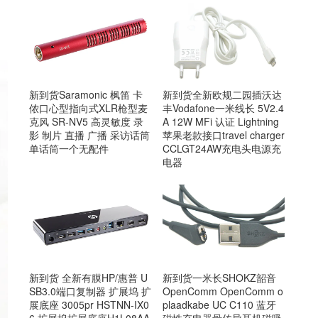
新到货Saramonic 枫笛 卡
新到货全新欧规二园插沃达
侬口心型指向式XLR枪型麦
丰Vodafone一米线长 5V2.4
克风 SR-NV5 高灵敏度 录
A 12W MFi 认证 Lightning
影 制片 直播 广播 采访话筒
苹果老款接口travel charger
单话筒一个无配件
CCLGT24AW充电头电源充
电器
新到货 全新有膜HP/惠普 U
新到货一米长SHOKZ韶音
SB3.0端口复制器 扩展坞 扩
OpenComm OpenComm o
展底座 3005pr HSTNN-IX0
plaadkabe UC C110 蓝牙