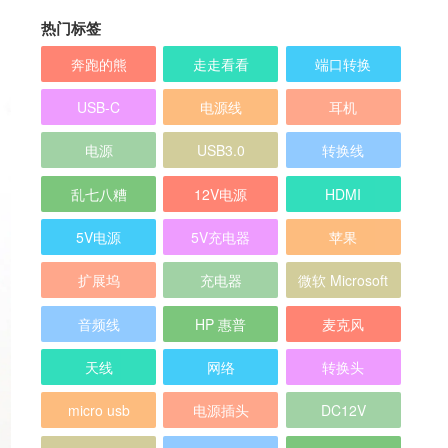
热门标签
奔跑的熊
走走看看
端口转换
USB-C
电源线
耳机
电源
USB3.0
转换线
乱七八糟
12V电源
HDMI
5V电源
5V充电器
苹果
扩展坞
充电器
微软 Microsoft
音频线
HP 惠普
麦克风
天线
网络
转换头
micro usb
电源插头
DC12V