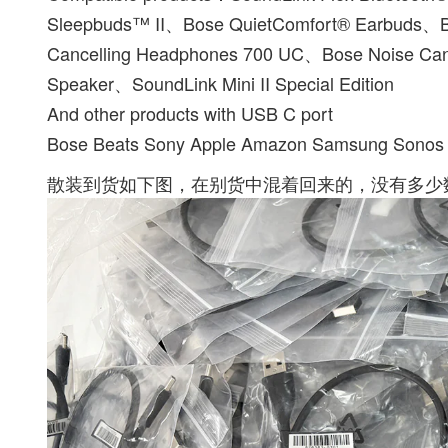
Sleepbuds™ II、Bose QuietComfort® Earbuds、
Cancelling Headphones 700 UC、Bose Noise Can
Speaker、SoundLink Mini II Special Edition
And other products with USB C port
Bose Beats Sony Apple Amazon Samsung Sonos 
散装到货如下图，在别货中混着回来的，没有多少