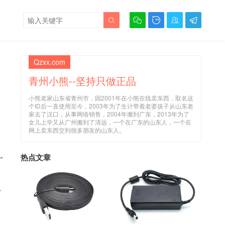





Qzxx.com
青州小熊--坚持只做正品
小熊老家山东省青州市，因2001年在小熊在线卖东西，取名这
个ID后一直使用至今，2003年为了生计带着老婆孩子从山东老
家去了汉口，从事网络销售，2004年搬到广东，2013年为了
女儿上学又从广州搬到了清远，一个在广东的山东人，一个在
网上卖东西交到很多朋友的山东人。
-
热点文章
忽