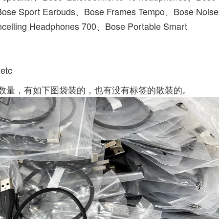
Bose Sport Earbuds、Bose Frames Tempo、Bose Noise
celling Headphones 700、Bose Portable Smart
etc
数量，有如下图袋装的，也有没有标签的散装的。