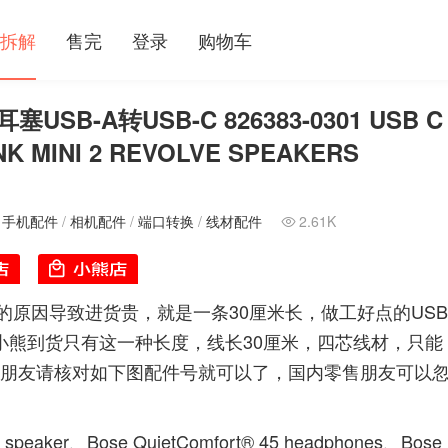
拆解
售完
登录
购物车
B-A转USB-C 826383-0301 USB C
K MINI 2 REVOLVE SPEAKERS
/
手机配件
/
相机配件
/
端口转换
/
线材配件
2.61K

原因导致进货贵，就是一条30厘米长，做工好点的USB
的小熊到货只有这一种长度，线长30厘米，四芯线材，只能
1，外单朋友请核对如下图配件号就可以了，国内零售朋友可以
h® speaker、Bose QuietComfort® 45 headphones、Bose