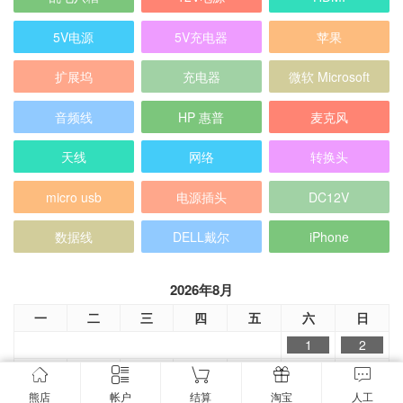
5V电源
5V充电器
苹果
扩展坞
充电器
微软 Microsoft
音频线
HP 惠普
麦克风
天线
网络
转换头
micro usb
电源插头
DC12V
数据线
DELL戴尔
iPhone
2026年8月
一
二
三
四
五
六
日
1
2
3
4
5
6
7
8
9
熊店
帐户
结算
淘宝
人工
10
11
12
13
14
15
16