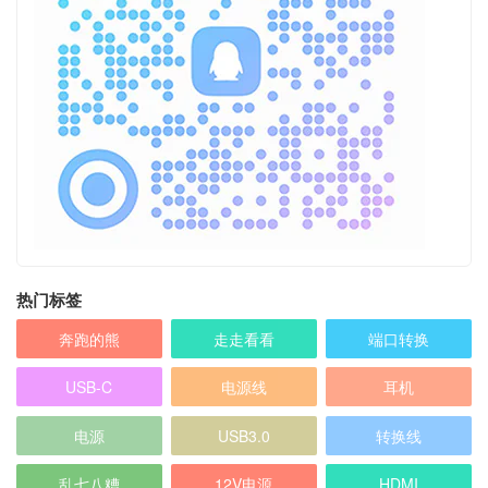
热门标签
奔跑的熊
走走看看
端口转换
USB-C
电源线
耳机
电源
USB3.0
转换线
乱七八糟
12V电源
HDMI