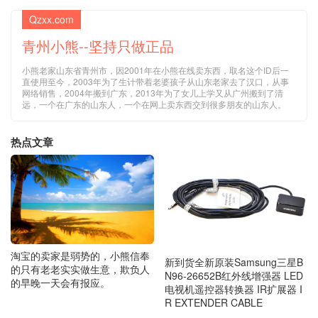
Qzxx.com
青州小熊--坚持只做正品
小熊老家山东省青州市，因2001年在小熊在线卖东西，取名这个ID后一
直使用至今，2003年为了生计带着老婆孩子从山东老家去了汉口，从事
网络销售，2004年搬到广东，2013年为了女儿上学又从广州搬到了清
远，一个在广东的山东人，一个在网上卖东西交到很多朋友的山东人。
热点文章
淘宝的卖家是弱势的，小熊信奉
新到货全新原装Samsung三星B
的只有老老实实做生意，欺负人
N96-26652B红外线增强器 LED
的早晚一天会有报应。
电视机遥控器转换器 IR扩展器 I
R EXTENDER CABLE