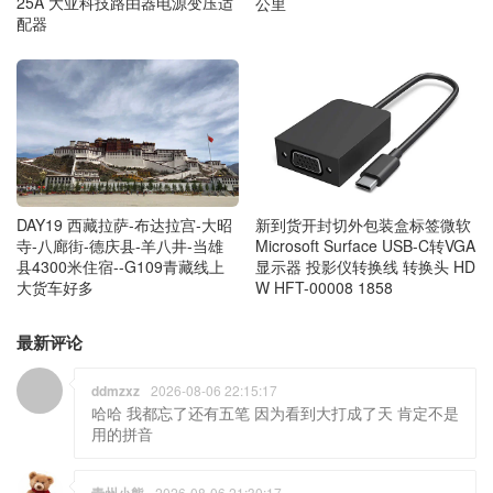
25A 大亚科技路由器电源变压适
公里
配器
DAY19 西藏拉萨-布达拉宫-大昭
新到货开封切外包装盒标签微软
寺-八廊街-德庆县-羊八井-当雄
Microsoft Surface USB-C转VGA
县4300米住宿--G109青藏线上
显示器 投影仪转换线 转换头 HD
大货车好多
W HFT-00008 1858
最新评论
ddmzxz
2026-08-06 22:15:17
哈哈 我都忘了还有五笔 因为看到大打成了天 肯定不是
用的拼音
青州小熊
2026-08-06 21:30:17