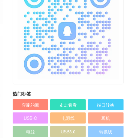
热门标签
奔跑的熊
走走看看
端口转换
USB-C
电源线
耳机
电源
USB3.0
转换线