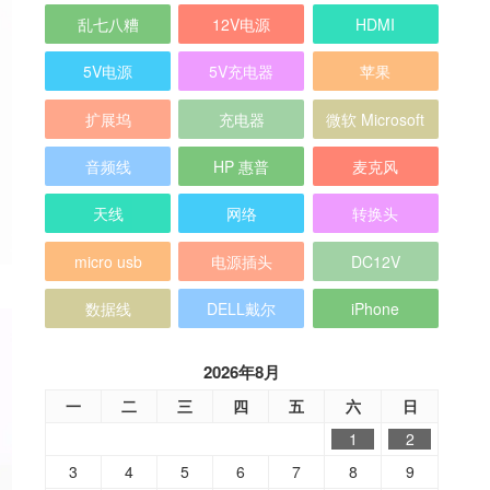
乱七八糟
12V电源
HDMI
5V电源
5V充电器
苹果
扩展坞
充电器
微软 Microsoft
音频线
HP 惠普
麦克风
天线
网络
转换头
micro usb
电源插头
DC12V
数据线
DELL戴尔
iPhone
2026年8月
一
二
三
四
五
六
日
1
2
3
4
5
6
7
8
9