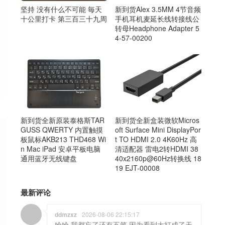
新到货Alex 3.5MM 4节音频
坚持 没有什么不可能 毎天
手机耳机麦延长线转接线公
十公里打卡 第三百三十九周
转母Headphone Adapter 5
4-57-00200
新到货全新原装泰格斯TAR
新到货全新盒装微软Micros
GUSS QWERTY 内置触摸
oft Surface Mini DisplayPor
板鼠标AKB213 THD468 Wi
t TO HDMI 2.0 4K60Hz 高
n Mac iPad 安卓平板电脑
清适配器 雷电2转HDMI 38
通用蓝牙无线键盘
40x2160p@60Hz转换线 18
19 EJT-00008
最新评论
ddmzxz
2026-08-06 22:15:17
哈哈 我都忘了还有五笔 因为看到大打成了天