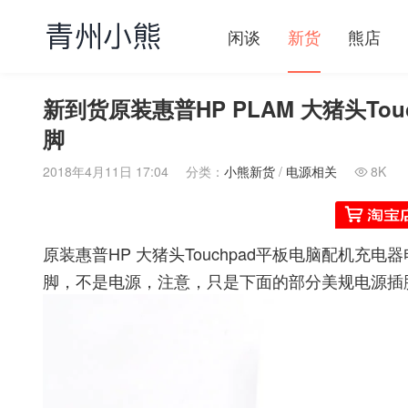
闲谈
新货
熊店
新到货原装惠普HP PLAM 大猪头To
脚
2018年4月11日 17:04
分类：
小熊新货
/
电源相关
8K

原装惠普HP 大猪头Touchpad平板电脑配机充
脚，不是电源，注意，只是下面的部分美规电源插脚