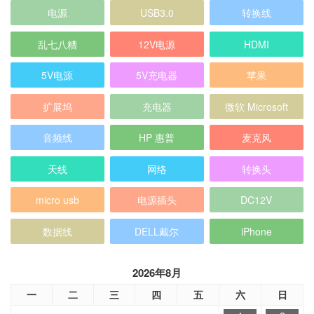
电源
USB3.0
转换线
乱七八糟
12V电源
HDMI
5V电源
5V充电器
苹果
扩展坞
充电器
微软 Microsoft
音频线
HP 惠普
麦克风
天线
网络
转换头
micro usb
电源插头
DC12V
数据线
DELL戴尔
iPhone
2026年8月
一
二
三
四
五
六
日