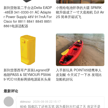
新到货散装二手台达Delta EADP
小熊给电池怀孕的大疆 SPARK
-48EB 341-0330-01 AC Adapte
晓升级成了一寸大底相机 DJI Air
r Power Supply 48V 917mA For
2S 简单开箱试飞
Cisco for 8811 8841 8845 8851
8861电源适配器
新到货墨西哥产原装Legrand罗
入手新玩具 POINT65猎鹰单人
格朗PASS & SEYMOUR PS596
皮划艇 今天试了一下水 发现比
9-YCC10美标两插电源延长头座
划船机好玩
最新评论
ddmzxz
2026-08-06 22:15:17
哈哈 我都忘了还有五笔 因为看到大打成了天 肯定不是