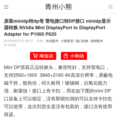


原装minidp转dp母 雷电接口转DP接口 minidp显示
器转换 NVidia Mini DisplayPort to DisplayPort
Adapter for P1000 P620
2019年9月1日 09:31
分类：
外设配件
/
小熊新货
/
端口转换
/
线材配件
9.82K

Mini DP原装正品转换头，兼容性好，支持雷电口，
支持2560×1600 3840×2160 4K高清分辨率，屏蔽电
磁干扰，散热佳，经久耐用！镀锡铜，抗氧化能力
强，耐腐蚀！接口上有卡扣 ，用在如下图的mini DP
口设备上可以锁定，没有那锁扣洞的可以去掉卡扣也
可以使用，这次到货全是没有包装的，接口没有使用
痕迹。