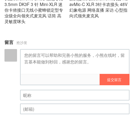
3.5mm DK3F 3 针 Mini-XLR 迷
avMic-C XLR 3针卡农接头 48V
你卡侬接口无线小蜜蜂锁定型专
幻象电源 网络直播 采访 心型指
业级全向领夹式麦克风 话筒 高
向式领夹麦克风
灵敏度咪头
留言
抢沙发
提交留言
昵称 (必填)
(邮箱) (必填)