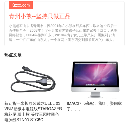
Qzxx.com
青州小熊--坚持只做正品
小熊老家山东省青州市，因2001年在小熊在线卖东西，取名这个ID后一
直使用至今，2003年为了生计带着老婆孩子从山东老家去了汉口，从事
网络销售，2004年搬到广东，2013年为了女儿上学又从广州搬到了清
远，一个在广东的山东人，一个在网上卖东西交到很多朋友的山东人。
热点文章
IMAC27 i5高配，我终于娶回家
新到货一米长原装戴尔DELL 03
了。。。
VPJ3超级本电源线STARGAZER
梅花尾 瑞士标 等腰三园柱黑色
电源线STN03 STC5C