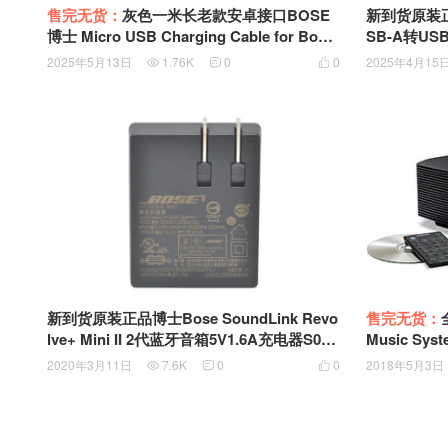
售完无货：
灰色一米长老款安卓接口BOSE
新到货原装正
博士 Micro USB Charging Cable for Bose
SB-A转USB-
Soundlink Mini II 2 revolve+ Bluetooth Sp
GING CABL
2025年5月13日
1.76K
0
0
2025年4月15



eaker 充电数据线
EVOLVE S
C口带数据
售完无货：
新到货原装正品博士Bose SoundLink Revo
Music Sy
lve+ Mini II 2代蓝牙音箱5V1.6A充电器S008
AHU0500160 745559-0030 745559-0010 72
2018年5月3日
2020年3月11日
7.6K
0
0



2809-0040