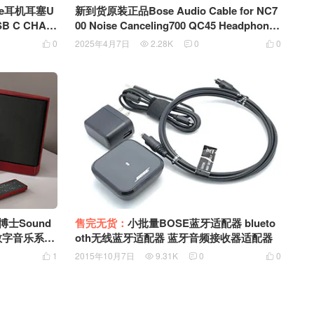
e耳机耳塞U
新到货原装正品Bose Audio Cable for NC7
SB C CHAR
00 Noise Canceling700 QC45 Headphones
 MINI 2 R
AUX Wire 3.5mm转2.5mm音频线 耳机联接
0
2025年4月7日
2.28K
0
0




PHONES通用
线 AUX线 1米长 826448-1100
士Sound
售完无货：
小批量BOSE蓝牙适配器 blueto
oth无线蓝牙适配器 蓝牙音频接收器适配器
1
2015年10月7日
9.31K
0
0



