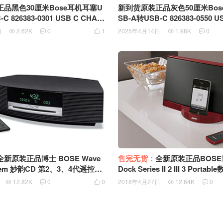
品黑色30厘米Bose耳机耳塞U
新到货原装正品灰色50厘米Bos
C 826383-0301 USB C CHAR
SB-A转USB-C 826383-0550 U
E FOR SOUNDLINK MINI 2 R
GING CABLE FOR SOUNDLINK
日
2.62K
0
1
2025年4月14日
1.98K
0





PEAKERS HEADPHONES通用
EVOLVE SPEAKERS HEAD
供电线
C口带数据供电线
全新原装正品博士 BOSE Wave
售完无货：
全新原装正品BOSE博
stem 妙韵CD 第2、3、4代遥控器
Dock Series II 2 III 3 Portable数字音乐系统
313975-001 281526-002
音箱遥控器
12.82K
0
0
2018年4月27日
12.64K
0




