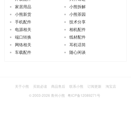
家居用品
小熊拆解
小熊新货
小熊茶园
手机配件
技术分享
电源相关
相机配件
端口转换
线材配件
网络相关
耳机话筒
车载配件
随心闲谈
关于小熊
买前必读
商品售后
联系小熊
订阅更新
淘宝店
© 2003-2026
青州小熊
粤ICP备12089271号