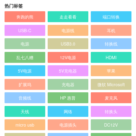
热门标签
奔跑的熊
走走看看
端口转换
USB-C
电源线
耳机
电源
USB3.0
转换线
乱七八糟
12V电源
HDMI
5V电源
5V充电器
苹果
扩展坞
充电器
微软 Microsoft
音频线
HP 惠普
麦克风
天线
网络
转换头
micro usb
电源插头
DC12V