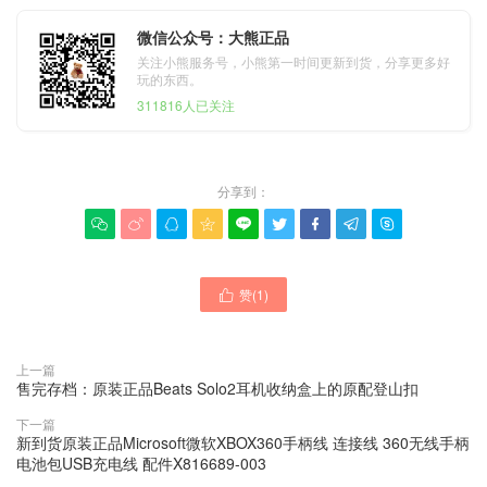
微信公众号：大熊正品
关注小熊服务号，小熊第一时间更新到货，分享更多好
玩的东西。
311816人已关注
分享到：









赞(
1
)

上一篇
售完存档：原装正品Beats Solo2耳机收纳盒上的原配登山扣
下一篇
新到货原装正品Microsoft微软XBOX360手柄线 连接线 360无线手柄
电池包USB充电线 配件X816689-003