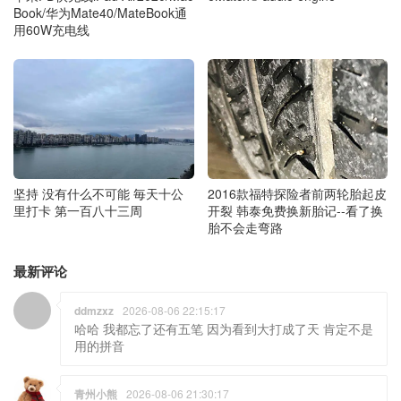
Book/华为Mate40/MateBook通
用60W充电线
2016款福特探险者前两轮胎起皮
坚持 没有什么不可能 毎天十公
开裂 韩泰免费换新胎记--看了换
里打卡 第一百八十三周
胎不会走弯路
最新评论
ddmzxz
2026-08-06 22:15:17
哈哈 我都忘了还有五笔 因为看到大打成了天 肯定不是
用的拼音
青州小熊
2026-08-06 21:30:17