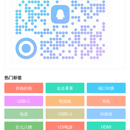
热门标签
奔跑的熊
走走看看
端口转换
USB-C
电源线
耳机
电源
USB3.0
转换线
乱七八糟
12V电源
HDMI