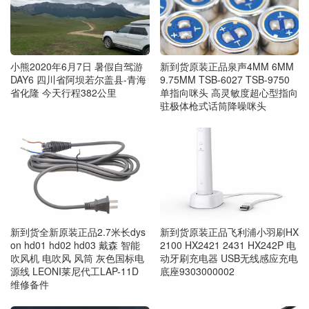
小熊2020年6月7日 暑假自驾游
新到货原装正品泉声4MM 6MM
DAY6 四川省阿坝若尔盖县-青海
9.75MM TSB-6027 TSB-9750
省化隆 今天行程382公里
单指向咪头 高灵敏度超心型指向
驻极体枪式话筒降噪咪头
新到货全新原装正品2.7米长dys
新到货原装正品飞利浦小羽刷HX
on hd01 hd02 hd03 戴森 智能
2100 HX2421 2431 HX242P 电
吹风机 电吹风 风筒 灰色国标电
动牙刷充电器 USB无线感应充电
源线 LEONI莱尼代工LAP-11D
底座9303000002
维修备件