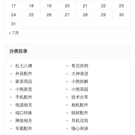
17
18
19
20
21
22
23
24
25
26
27
28
29
30
31
« 7月
分类目录
乱七八糟
售完存档
外设配件
大神请进
家居用品
小熊拆解
小熊新货
小熊茶园
手机配件
技术分享
电源相关
相机配件
端口转换
线材配件
网络相关
耳机话筒
车载配件
随心闲谈