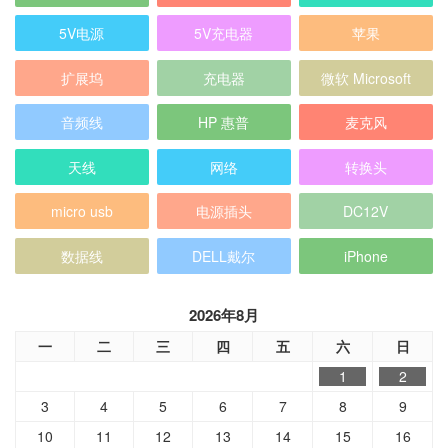
5V电源
5V充电器
苹果
扩展坞
充电器
微软 Microsoft
音频线
HP 惠普
麦克风
天线
网络
转换头
micro usb
电源插头
DC12V
数据线
DELL戴尔
iPhone
2026年8月
一
二
三
四
五
六
日
1
2
3
4
5
6
7
8
9
10
11
12
13
14
15
16