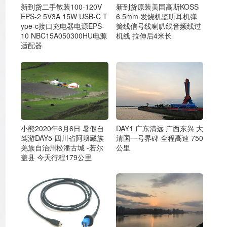
新到货二手散装100-120V
新到货原装美国高斯KOSS
EPS-2 5V3A 15W USB-C T
6.5mm 发烧机监听耳机弹
ype-c接口充电器电源EPS-
簧线信号线喇叭线音频线过
10 NBC15A050300HU电源
机线 拉伸后4米长
适配器
DAY1 广东清远 广西东兴 大
小熊2020年6月6日 暑假自
清国一号界碑 全程高速 750
驾游DAY5 四川省阿坝藏族
公里
羌族自治州松潘古城 -若尔
盖县 今天行程179公里