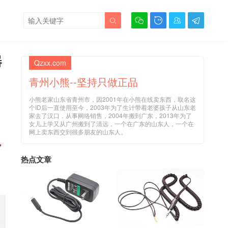





器
Qzxx.com
青州小熊--坚持只做正品
小熊老家山东省青州市，因2001年在小熊在线卖东西，取名这
个ID后一直使用至今，2003年为了生计带着老婆孩子从山东老
家去了汉口，从事网络销售，2004年搬到广东，2013年为了
女儿上学又从广州搬到了清远，一个在广东的山东人，一个在
网上卖东西交到很多朋友的山东人。
，
热点文章