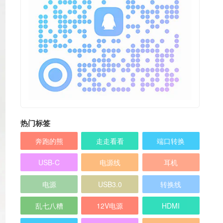
热门标签
奔跑的熊
走走看看
端口转换
USB-C
电源线
耳机
电源
USB3.0
转换线
乱七八糟
12V电源
HDMI