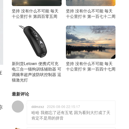
坚持 没有什么不可能 毎天
坚持 没有什么不可能 毎天
十公里打卡 第四百零五周
十公里打卡 第一百七十二周
新到货Letown 便携式可充
坚持 没有什么不可能 毎天
电三合一猫狗训练辅助器 可
十公里打卡 第一百四十七周
在
调频率超声波防吠控制器 逗
猫激光灯
最新评论
你
ddmzxz
2026-08-06 22:15:17
哈哈 我都忘了还有五笔 因为看到大打成了天
肯定不是用的拼音
，