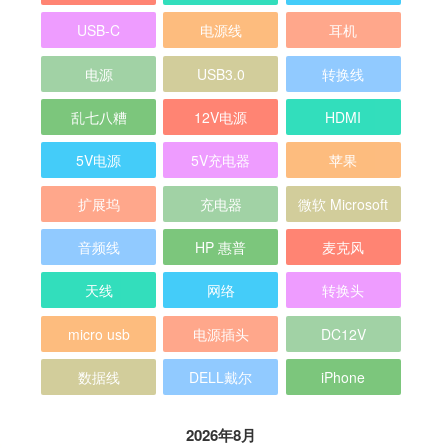
USB-C
电源线
耳机
电源
USB3.0
转换线
乱七八糟
12V电源
HDMI
5V电源
5V充电器
苹果
扩展坞
充电器
微软 Microsoft
音频线
HP 惠普
麦克风
天线
网络
转换头
micro usb
电源插头
DC12V
数据线
DELL戴尔
iPhone
2026年8月