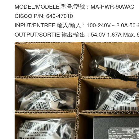
MODEL/MODELE 型号/型號：MA-PWR-90WAC
CISCO P/N: 640-47010
INPUT/ENTREE 輸入/輸入：100-240V～2.0A 50-
OUTPUT/SORTIE 输出/輪出：54.0V 1.67A Max. 