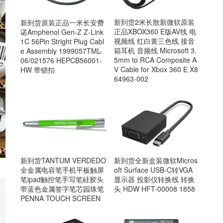
新到货2米长散新微软原装
新到货原装正品一米长安费
正品XBOX360 E版AV线 电
诺Amphenol Gen-Z Z-Link
视频线 红白黄三色线 接音
1C 56Pin Stright Plug Cabl
箱耳机 音频线 Microsoft 3.
e Assembly 1999057TML-
5mm to RCA Composite A
06/021576 HEPCB56001-
V Cable for Xbox 360 E X8
HW 带锁扣
64963-002
新到货TANTUM VERDEDO
新到货全新盒装微软Micros
全金属电容笔手机平板触屏
oft Surface USB-C转VGA
笔ipad触控笔手写笔硅胶头
显示器 投影仪转换线 转换
带蓝色金属签字笔芯园珠笔
头 HDW HFT-00008 1858
PENNA TOUCH SCREEN