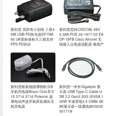
新到货 高防有小划痕 三星4
新到货思科CISCO标 48V
5W USB-PD快充器EP-TA8
0.38A POE 34-1977-03 EA
45 UK英标港标大三插支持
DP-18FB Cisco Aironet 无
PPS PD协议
线接入点电源适配器 泰国产
新到货散装德国博朗欧乐B
新到货一米长Gigabyte 显
牙刷充电器Braun Oral-B S
示器 USB Type-C Cable U
15 3714 3716 Pulsonic 超
SB 3.2 Gen2 20G 20V5A 1
薄电动声波牙刷原装感应无
00W 半速雷电3 4 USB4 4K
线充电器
8K显示器一线通线材03230
00171N