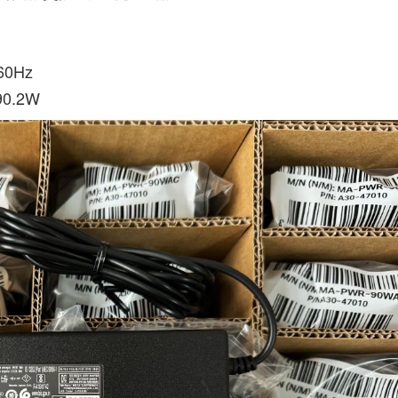
60Hz
90.2W