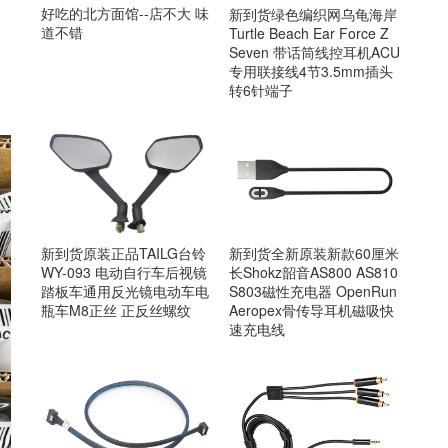
好吃的北方面馆--店不大 味
新到货绿色编织网乌龟海岸
道不错
Turtle Beach Ear Force Z
Seven 带话筒线控耳机ACU
专用联接线4节3.5mm插头
转6针端子
新到货原装正品TAILG台铃
新到货全新原装新款60厘米
WY-093 电动自行车后视镜
长Shokz韶音AS800 AS810
踏板车通用反光镜电动车电
S803磁性充电器 OpenRun
瓶车M8正丝 正反丝螺纹
Aeropex骨传导耳机磁吸快
速充电线