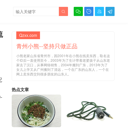





流
Qzxx.com
青州小熊--坚持只做正品
小熊老家山东省青州市，因2001年在小熊在线卖东西，取名这
个ID后一直使用至今，2003年为了生计带着老婆孩子从山东老
家去了汉口，从事网络销售，2004年搬到广东，2013年为了
女儿上学又从广州搬到了清远，一个在广东的山东人，一个在
网上卖东西交到很多朋友的山东人。
配
热点文章
-