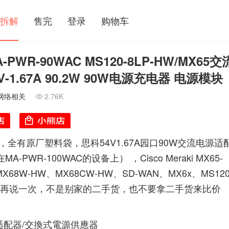
拆解
售完
登录
购物车
PWR-90WAC MS120-8LP-HW/MX65交
54V-1.67A 90.2W 90W电源充电器 电源模块
网络相关
2.76K

全有原厂塑料袋，思科54V1.67A园口90W交流电源适
WR-100WAC的设备上） ，Cisco Meraki MX65-
X68W-HW、MX68CW-HW、SD-WAN、MX6x、MS120
源，全新再说一次，不是别家的二手货，也不要拿二手货来比价
A 电源适配器/交換式電源供應器